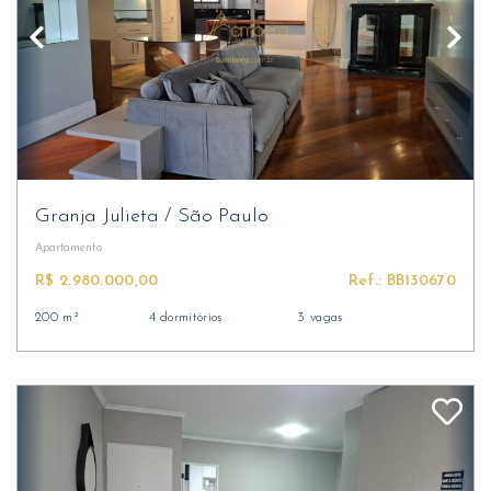
Granja Julieta
/
São Paulo
Apartamento
R$ 2.980.000,00
Ref.: BB130670
200 m²
4 dormitórios
3 vagas