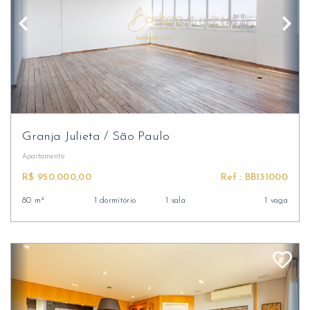
Granja Julieta
/
São Paulo
Apartamento
R$ 950.000,00
Ref.: BB131000
80 m²
1 dormitório
1 sala
1 vaga