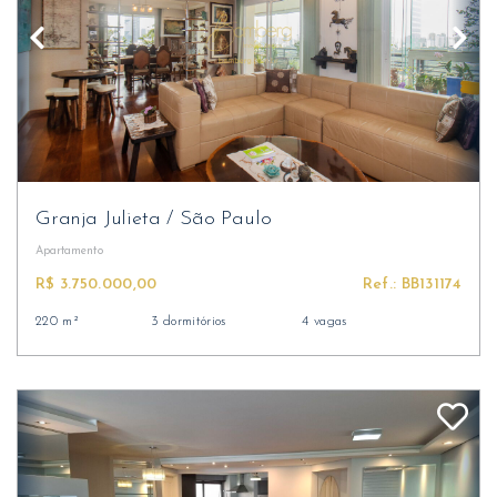
Granja Julieta
/
São Paulo
Apartamento
R$ 3.750.000,00
Ref.: BB131174
220 m²
3 dormitórios
4 vagas