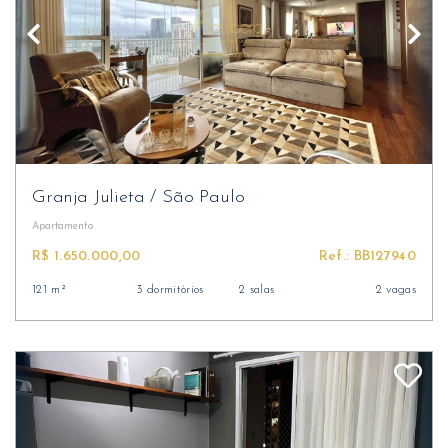
Granja Julieta
/
São Paulo
Apartamento
R$ 1.650.000,00
Ref.: BB127940
121 m²
3 dormitórios
2 salas
2 vagas