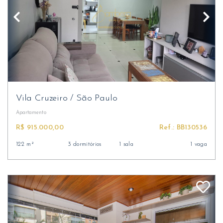
Vila Cruzeiro
/
São Paulo
Apartamento
R$ 915.000,00
Ref.: BB130536
122 m²
3 dormitórios
1 sala
1 vaga