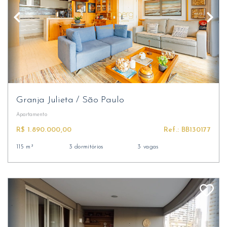
Granja Julieta
/
São Paulo
Apartamento
R$ 1.890.000,00
Ref.: BB130177
115 m²
3 dormitórios
3 vagas