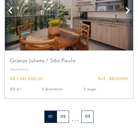
Granja Julieta
/
São Paulo
Apartamento
R$ 1.285.000,00
Ref.: BB130985
105 m²
2 dormitórios
2 vagas
01
02
05
. . .