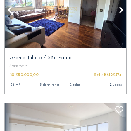
Granja Julieta
/
São Paulo
Apartamento
R$ 950.000,00
Ref.: BB129574
126 m²
3 dormitórios
2 salas
2 vagas