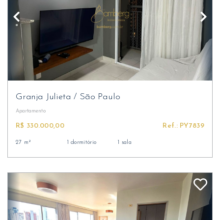
Granja Julieta
/
São Paulo
Apartamento
R$ 330.000,00
Ref.: PY7839
27 m²
1 dormitório
1 sala