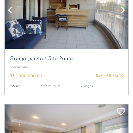
Granja Julieta
/
São Paulo
Apartamento
R$ 1.900.000,00
Ref.: BB131439
135 m²
3 dormitórios
2 vagas