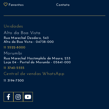
Favoritos
Contato
EXC
ÁREA VERDE
Escol
Mais de um milhão de metros
Schoo
Unidades
quadrados de vegetação. A Mata
outra
Alto da Boa Vista
Atlântica e suas árvores centenárias
Club 
Rua Marechal Deodoro, 543
Alto da Boa Vista - 04738-000
serão parte do seu jardim.
ao en
11 5522-8000
Morumbi
Rua Marechal Hastimphilo de Moura, 233
Loja 04 - Portal do Morumbi - 05641-000
11 3740-5555
Central de vendas WhatsApp
11 3194-7500