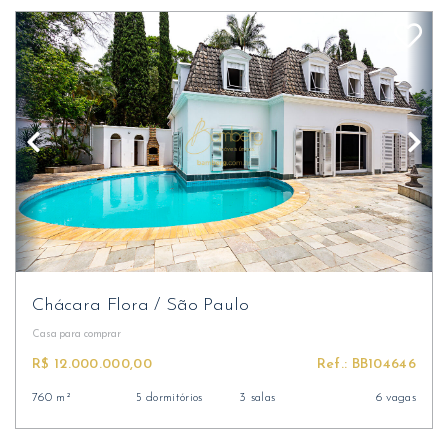
Chácara Flora
/
São Paulo
Casa
para comprar
R$ 12.000.000,00
Ref.: BB104646
760 m²
5 dormitórios
3 salas
6 vagas