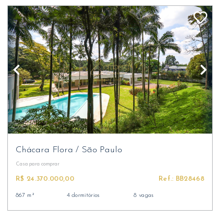
Chácara Flora
/
São Paulo
Casa
para comprar
R$ 24.370.000,00
Ref.: BB28468
867 m²
4 dormitórios
8 vagas