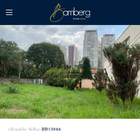
...
Brooklin Velho
BB113966