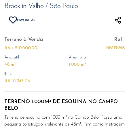
Brooklin Velho / São Paulo
FAVORITAR
Terreno
à Venda
Ref.:
R$ 4.210.000,00
BB113966
Área útil
Área total
48 m²
1.000 m²
IPTU
R$ 10.945,06
TERRENO 1.000M² DE ESQUINA NO CAMPO
BELO
Terreno de esquina com 1000 m² no Campo Belo. Possui uma
pequena construção irrelevante de 48m². Tem como metragem