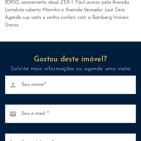
20X50, zoneamento atual ZER-1. Fácil acesso pela Avenida
Jornalista roberto Marinho e Avenida Vereador José Diniz.
Agende sua visita e venha conferir com a Bamberg Imóveis
Únicos.
Gostou deste imóvel?
Solicite mais informações ou agende uma visita
person
Seu nome
mail
Seu e-mail