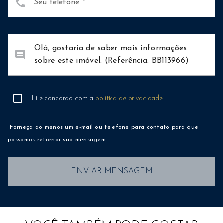
call
Seu telefone
comment
Li e concordo com a
política de privacidade
.
Forneça ao menos um e-mail ou telefone para contato para que
possamos retornar sua mensagem.
ENVIAR MENSAGEM