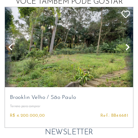
VOCÊ TAMBÉM PODE GOSTAR
Brooklin Velho
/
São Paulo
Terreno
para comprar
R$ 4.200.000,00
Ref.: BB46681
NEWSLETTER