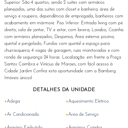
Superior: São 4 quartos, sendo 2 suítes com armários
planejados, uma das suítes com closet e banheira, área de
serviço e roupeiro, dependência de empregada, banheiros com
acabamento em mármore. Piso Inferior: Entrada living com pé
direito; sala de jantar, TV e estar, com lareira; Lavabo; Cozinha
com armários planejados; Despensa; Área externa: piscina,
quintal e pergolado; Fundos com quintal e espaço para
churrasqueira; 4 vagas de garagem, ruas monitoradas e com
ronda de segurança 24 horas. Localização: em frente a Praça
Santos Coimbra e Vinícius de Moraes, com fácil acesso à
Cidade Jardim Confira esta oportunidade com a Bamberg
Imóveis únicos!
DETALHES DA UNIDADE
•
•
Adega
Aquecimento Elétrico
•
•
Ar Condicionado
Area de Serviço
•
•
Armário Embutido
Armários Cozinha