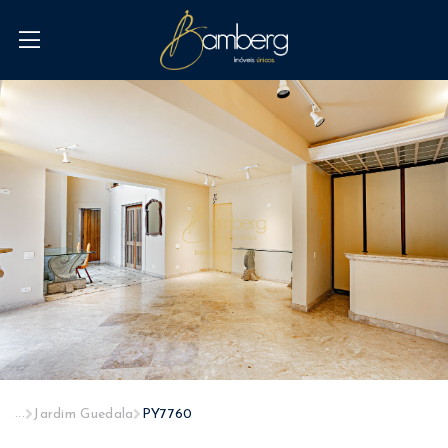
...
Jardim Guedala
PY7760