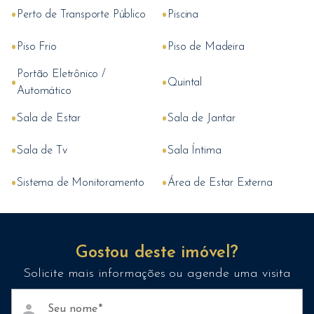
•
•
Perto de Transporte Público
Piscina
•
•
Piso Frio
Piso de Madeira
Portão Eletrônico /
•
•
Quintal
Automático
•
•
Sala de Estar
Sala de Jantar
•
•
Sala de Tv
Sala Íntima
•
•
Sistema de Monitoramento
Área de Estar Externa
Gostou deste imóvel?
Solicite mais informações ou agende uma visita
person
Seu nome