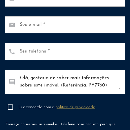
mail
Seu e-mail
call
Seu telefone
comment
Li e concordo com a
política de privacidade
.
Forneça ao menos um e-mail ou telefone para contato para que