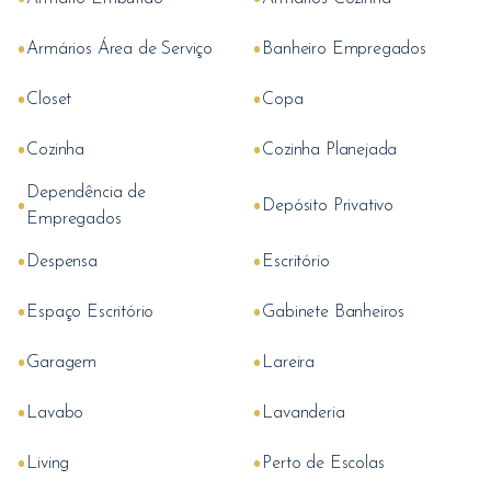
•
•
Armários Área de Serviço
Banheiro Empregados
•
•
Closet
Copa
•
•
Cozinha
Cozinha Planejada
Dependência de
•
•
Depósito Privativo
Empregados
•
•
Despensa
Escritório
•
•
Espaço Escritório
Gabinete Banheiros
•
•
Garagem
Lareira
•
•
Lavabo
Lavanderia
•
•
Living
Perto de Escolas