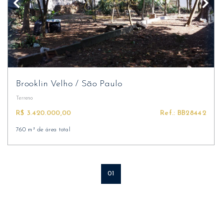
Brooklin Velho
/
São Paulo
Terreno
R$ 3.420.000,00
Ref.: BB28442
760 m² de área total
01