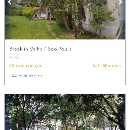
Brooklin Velho
/
São Paulo
Terreno
R$ 6.000.000,00
Ref.: BB106393
1.500 m² de área total