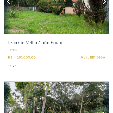
Brooklin Velho
/
São Paulo
Terreno
R$ 4.210.000,00
Ref.: BB113966
48 m²