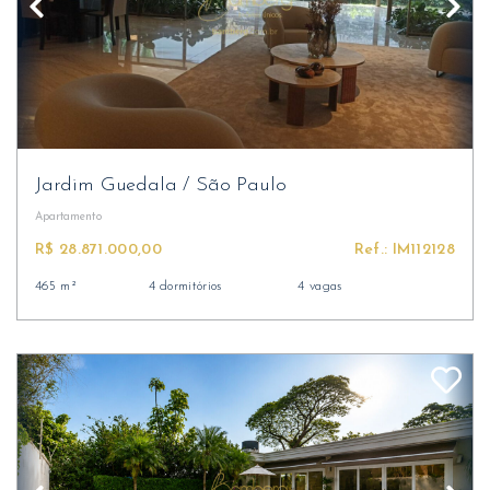
Jardim Guedala
/
São Paulo
Apartamento
R$ 28.871.000,00
Ref.: IM112128
465 m²
4 dormitórios
4 vagas