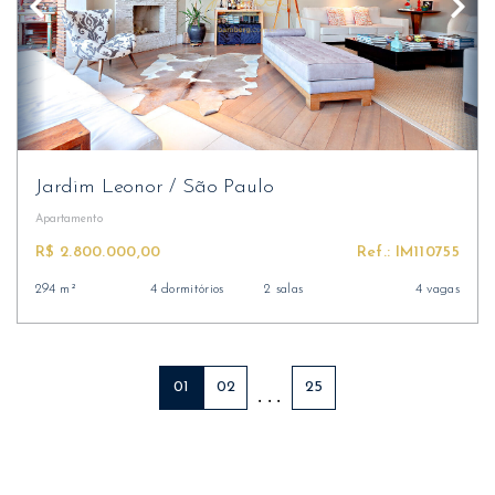
Jardim Leonor
/
São Paulo
Apartamento
R$ 2.800.000,00
Ref.: IM110755
294 m²
4 dormitórios
2 salas
4 vagas
01
02
25
. . .