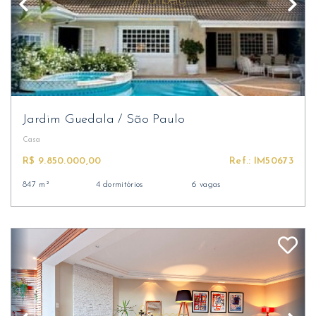
Jardim Guedala
/
São Paulo
Casa
R$ 9.850.000,00
Ref.: IM50673
847 m²
4 dormitórios
6 vagas