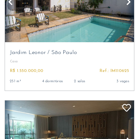
Jardim Leonor
/
São Paulo
Casa
R$ 1.550.000,00
Ref.: IM110625
251 m²
4 dormitórios
2 salas
3 vagas