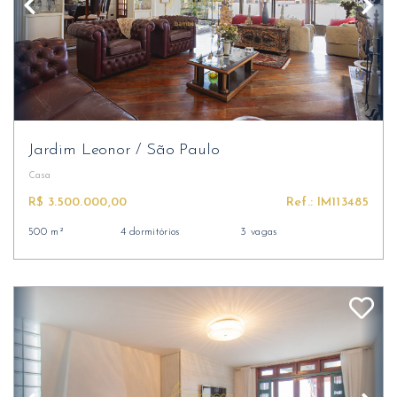
Jardim Leonor
/
São Paulo
Casa
R$ 3.500.000,00
Ref.: IM113485
500 m²
4 dormitórios
3 vagas