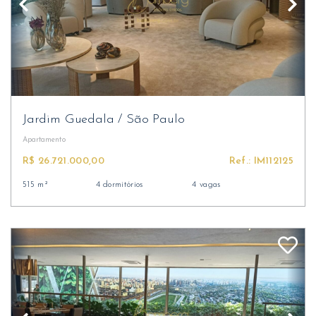
Jardim Guedala
/
São Paulo
Apartamento
R$ 26.721.000,00
Ref.: IM112125
515 m²
4 dormitórios
4 vagas