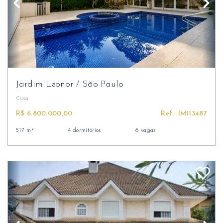
Jardim Leonor
/
São Paulo
Casa
R$ 6.800.000,00
Ref.: IM113487
517 m²
4 dormitórios
6 vagas