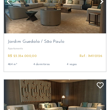
Jardim Guedala
/
São Paulo
Apartamento
R$ 23.354.000,00
Ref.: IM112126
464 m²
4 dormitórios
4 vagas