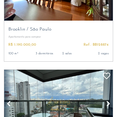
Brooklin
/
São Paulo
Apartamento
para comprar
R$ 1.190.000,00
Ref.: BB128874
100 m²
3 dormitórios
2 salas
2 vagas