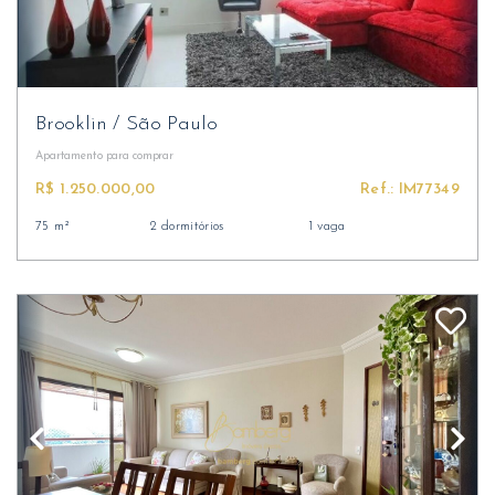
Brooklin
/
São Paulo
Apartamento
para comprar
R$ 1.250.000,00
Ref.: IM77349
75 m²
2 dormitórios
1 vaga