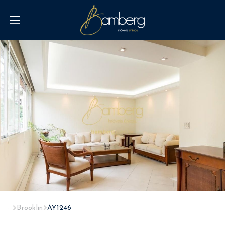
...
Brooklin
AY1246