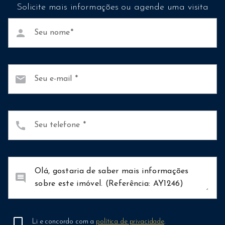
Solicite mais informações ou agende uma visita
person
Seu nome
mail
Seu e-mail
call
Seu telefone
comment
Li e concordo com a
política de privacidade
.