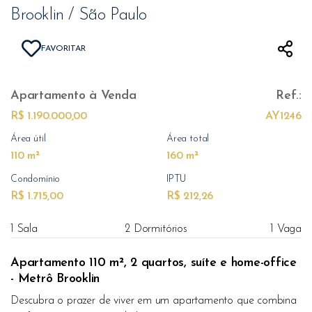
Brooklin / São Paulo
FAVORITAR
Apartamento
à Venda
Ref.:
R$ 1.190.000,00
AY1246
Área útil
Área total
110 m²
160 m²
Condomínio
IPTU
R$ 1.715,00
R$ 212,26
1 Sala
2 Dormitórios
1 Vaga
Apartamento 110 m², 2 quartos, suíte e home-office
- Metrô Brooklin
Descubra o prazer de viver em um apartamento que combina