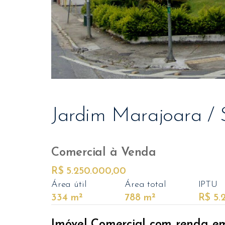
Jardim Marajoara / 
Comercial
à Venda
R$ 5.250.000,00
Área útil
Área total
IPTU
334 m²
788 m²
R$ 5.
Imóvel Comercial com renda em