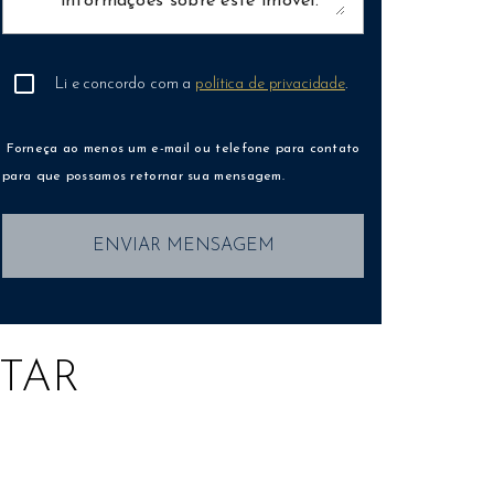
Li e concordo com a
política de privacidade
.
Forneça ao menos um e-mail ou telefone para contato
para que possamos retornar sua mensagem.
ENVIAR MENSAGEM
TAR