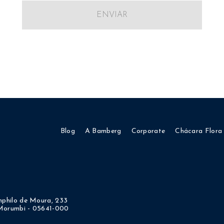
ENVIAR
Blog
A Bamberg
Corporate
Chácara Flora
philo de Moura, 233
 Morumbi - 05641-000