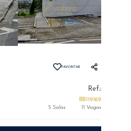
FAVORITAR
Ref.:
BB119169
5 Salas
11 Vagas