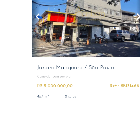
Jardim Marajoara
/
São Paulo
Comercial
para comprar
R$ 5.000.000,00
Ref.: BB131468
467 m²
8 salas