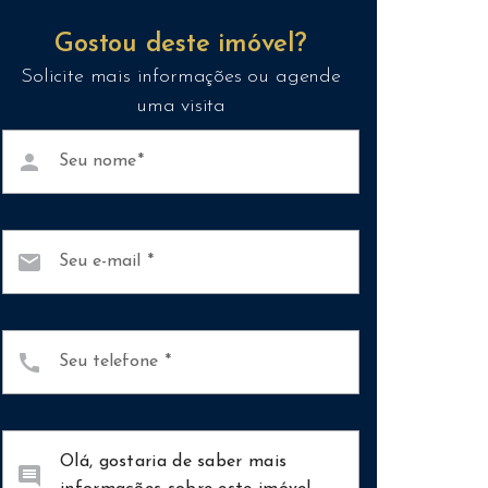
Gostou deste imóvel?
Solicite mais informações ou agende
uma visita
person
Seu nome
mail
Seu e-mail
call
Seu telefone
comment