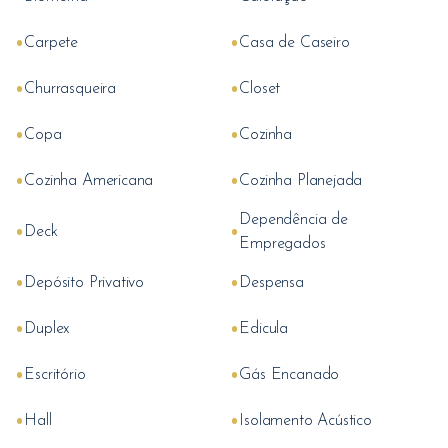
•
•
Carpete
Casa de Caseiro
•
•
Churrasqueira
Closet
•
•
Copa
Cozinha
•
•
Cozinha Americana
Cozinha Planejada
Dependência de
•
•
Deck
Empregados
•
•
Depósito Privativo
Despensa
•
•
Duplex
Edicula
•
•
Escritório
Gás Encanado
•
•
Hall
Isolamento Acústico