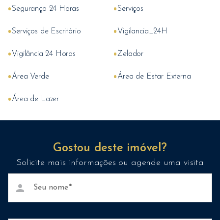
•
•
Segurança 24 Horas
Serviços
•
•
Serviços de Escritório
Vigilancia_24H
•
•
Vigilância 24 Horas
Zelador
•
•
Área Verde
Área de Estar Externa
•
Área de Lazer
Gostou deste imóvel?
Solicite mais informações ou agende uma visita
person
Seu nome