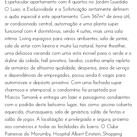
Espetacular apartamento com 4 quartos no Jardim Guedala.
O Luxo, a Exclusividade e a Sofisticação certamente definem
o quão especial é este apartamento. Com 367m² de área útil,
ar condicionado central, automação e uma planta super
funcional com 4 dormitórios, sendo 4 suítes, mais uma sala
intima. Living espaçoso para vários ambientes, sala de jantar,
sala de estar com lareira e muita luz natural, home theather,
uma deliciosa varanda com uma vista incrivel para o verde e o
skyline da cidade; hall privativo, lavabo, cozinha ampla repleta
de armários de altissima qualidade; despensa, área de serviço
e dependências de empregados; possui ainda 6 vagas para
automóveis e depósito privativo. Com uma fachada super
charmosa e atemporal, o condomínio foi projetado por
Marcos Tomanik e entrega um lazer e paisagismo condizentes
com o padrão deste belissimo lugar, tais como: piscina coberta
aquecida, churrasqueira, sala de ginástica, salão de festas e
salão de jogos. A localização é privilegiada e segura; próximo
aos comércios e todas as facilidades do bairro. O Clube
Paineiras do Morumby, Hospital Albert Einstein, Shopping