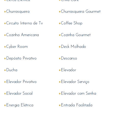
Cerca Elétrica
Child Care
•
•
Churrasqueira
Churrasqueira Gourmet
•
•
Circuito Interno de Tv
Coffee Shop
•
•
Cozinha Americana
Cozinha Gourmet
•
•
Cyber Room
Deck Molhado
•
•
Depósito Privativo
Descanso
•
•
Ducha
Elevador
•
•
Elevador Privativo
Elevador Serviço
•
•
Elevador Social
Elevador com Senha
•
•
Energia Elétrica
Entrada Facilitada