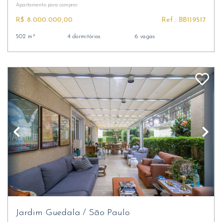
Apartamento
para comprar
R$ 8.000.000,00
Ref.: BB119517
502 m²
4 dormitórios
6 vagas
Jardim Guedala
/
São Paulo