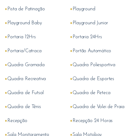
•
•
Pista de Patinação
Playground
•
•
Playground Baby
Playground Junior
•
•
Portaria 12Hrs
Portaria 24Hrs
•
•
Portaria/Catraca
Portão Automático
•
•
Quadra Gramada
Quadra Poliesportiva
•
•
Quadra Recreativa
Quadra de Esportes
•
•
Quadra de Futsal
Quadra de Peteca
•
•
Quadra de Tênis
Quadra de Volei de Praia
•
•
Recepção
Recepção 24 Horas
•
•
Sala Monitoramento
Sala Motoboy