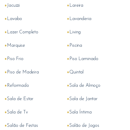
•
•
Jacuzzi
Lareira
•
•
Lavabo
Lavanderia
•
•
Lazer Completo
Living
•
•
Marquise
Piscina
•
•
Piso Frio
Piso Laminado
•
•
Piso de Madeira
Quintal
•
•
Reformado
Sala de Almoço
•
•
Sala de Estar
Sala de Jantar
•
•
Sala de Tv
Sala Íntima
•
•
Salão de Festas
Salão de Jogos