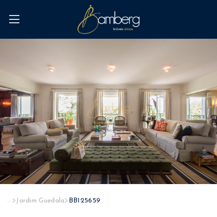
...
Jardim Guedala
BB125659