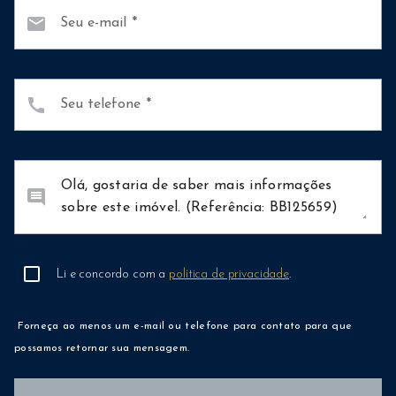
mail
Seu e-mail
call
Seu telefone
comment
Li e concordo com a
política de privacidade
.
Forneça ao menos um e-mail ou telefone para contato para que
possamos retornar sua mensagem.