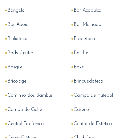
•
•
Bangolo
Bar Acapulco
•
•
Bar Apoio
Bar Molhado
•
•
Biblioteca
Bicicletário
•
•
Body Center
Boliche
•
•
Bosque
Boxe
•
•
Bricolage
Brinquedoteca
•
•
Caminho dos Bambus
Campo de Futebol
•
•
Campo de Golfe
Caseiro
•
•
Central Telefonica
Centro de Estética
•
•