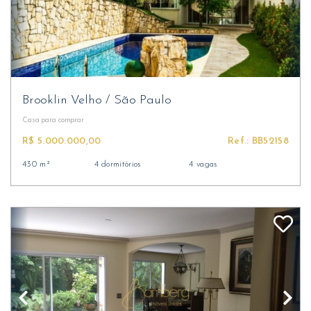
Brooklin Velho
/
São Paulo
Casa
para comprar
R$ 5.000.000,00
Ref.: BB52158
430 m²
4 dormitórios
4 vagas