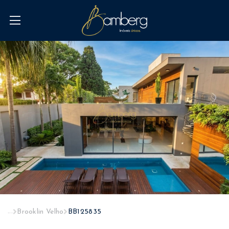
...
Brooklin Velho
BB125835