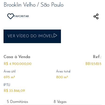
Brooklin Velho / São Paulo
FAVORITAR
VER VÍDEO DO IMÓVEL
Casa
à Venda
Ref.:
R$ 4.900.000,00
BB125835
Área útil
Área total
695 m²
800 m²
IPTU
R$ 33.866,09
5 Dormitórios
8 Vagas