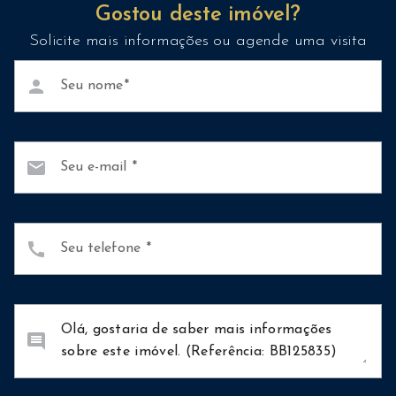
Gostou deste imóvel?
Solicite mais informações ou agende uma visita
person
Seu nome
mail
Seu e-mail
call
Seu telefone
comment