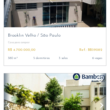
Brooklin Velho
/
São Paulo
Casa
para comprar
R$ 4.700.000,00
Ref.: BB39082
380 m²
5 dormitórios
3 salas
6 vagas