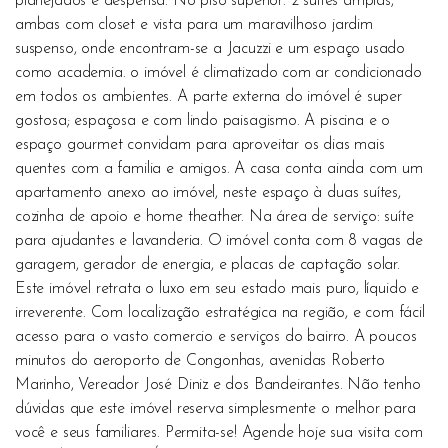
planejados e despensa. No piso superior: 2 suítes amplas,
ambas com closet e vista para um maravilhoso jardim
suspenso, onde encontram-se a Jacuzzi e um espaço usado
como academia. o imóvel é climatizado com ar condicionado
em todos os ambientes. A parte externa do imóvel é super
gostosa; espaçosa e com lindo paisagismo. A piscina e o
espaço gourmet convidam para aproveitar os dias mais
quentes com a familia e amigos. A casa conta ainda com um
apartamento anexo ao imóvel, neste espaço à duas suítes,
cozinha de apoio e home theather. Na área de serviço: suíte
para ajudantes e lavanderia. O imóvel conta com 8 vagas de
garagem, gerador de energia, e placas de captação solar.
Este imóvel retrata o luxo em seu estado mais puro, líquido e
irreverente. Com localização estratégica na região, e com fácil
acesso para o vasto comercio e serviços do bairro. A poucos
minutos do aeroporto de Congonhas, avenidas Roberto
Marinho, Vereador José Diniz e dos Bandeirantes. Não tenho
dúvidas que este imóvel reserva simplesmente o melhor para
você e seus familiares. Permita-se! Agende hoje sua visita com