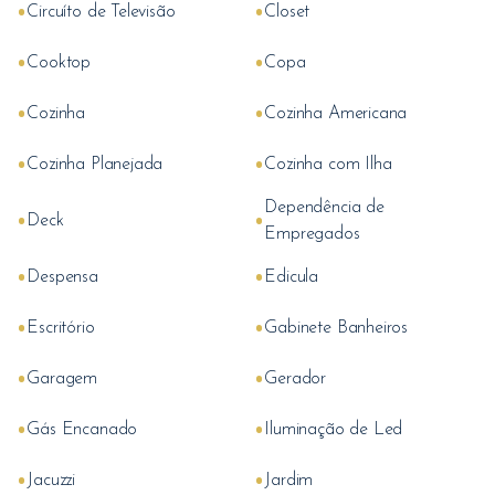
•
•
Circuíto de Televisão
Closet
•
•
Cooktop
Copa
•
•
Cozinha
Cozinha Americana
•
•
Cozinha Planejada
Cozinha com Ilha
Dependência de
•
•
Deck
Empregados
•
•
Despensa
Edicula
•
•
Escritório
Gabinete Banheiros
•
•
Garagem
Gerador
•
•
Gás Encanado
Iluminação de Led
•
•
Jacuzzi
Jardim