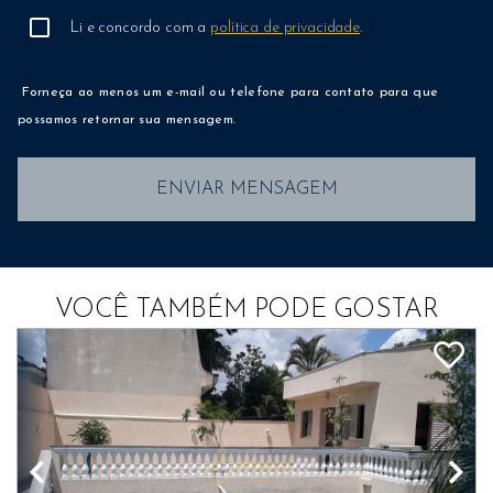
Li e concordo com a
política de privacidade
.
Forneça ao menos um e-mail ou telefone para contato para que
possamos retornar sua mensagem.
ENVIAR MENSAGEM
VOCÊ TAMBÉM PODE GOSTAR