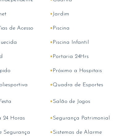
•
net
Jardim
•
Vias de Acesso
Piscina
•
quecida
Piscina Infantil
•
d
Portaria 24Hrs
•
pido
Próximo a Hospitais
•
liesportiva
Quadra de Esportes
•
Festa
Salão de Jogos
•
 24 Horas
Segurança Patrimonial
•
e Segurança
Sistemas de Alarme