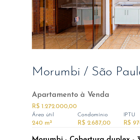
Morumbi / São Paul
Apartamento
à Venda
R$ 1.272.000,00
Área útil
Condomínio
IPTU
240 m²
R$ 2.687,00
R$ 97
Morumbi - Cobertura duplex - 3 