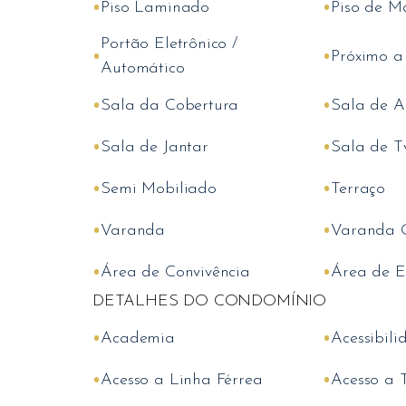
•
•
Piso Laminado
Piso de M
Portão Eletrônico /
•
•
Próximo a
Automático
•
•
Sala da Cobertura
Sala de A
•
•
Sala de Jantar
Sala de T
•
•
Semi Mobiliado
Terraço
•
•
Varanda
Varanda 
•
•
Área de Convivência
Área de E
DETALHES DO CONDOMÍNIO
•
•
Academia
Acessibili
•
•
Acesso a Linha Férrea
Acesso a 