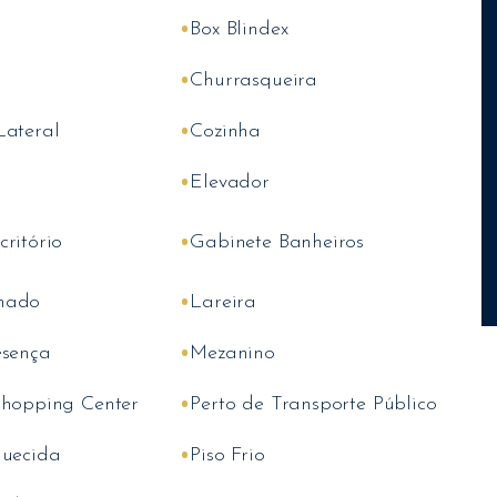
•
Box Blindex
•
Churrasqueira
•
Lateral
Cozinha
•
Elevador
•
ritório
Gabinete Banheiros
•
nado
Lareira
•
esença
Mezanino
•
Shopping Center
Perto de Transporte Público
•
quecida
Piso Frio