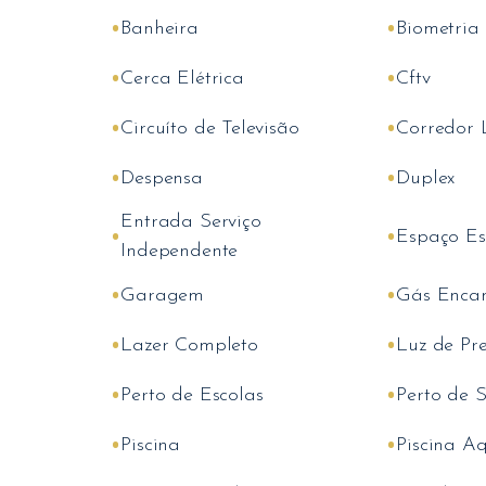
•
•
Banheira
Biometria
•
•
Cerca Elétrica
Cftv
•
•
Circuíto de Televisão
Corredor 
•
•
Despensa
Duplex
Entrada Serviço
•
•
Espaço Esc
Independente
•
•
Garagem
Gás Enca
•
•
Lazer Completo
Luz de Pr
•
•
Perto de Escolas
Perto de 
•
•
Piscina
Piscina A