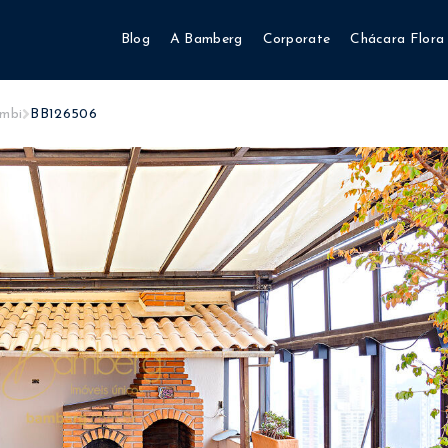
Blog
A Bamberg
Corporate
Chácara Flora
mbi
BB126506