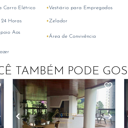
•
 Carro Elétrico
Vestiário para Empregados
•
a 24 Horas
Zelador
poio Aos
•
Área de Convivência
s
azer
CÊ TAMBÉM PODE GOS