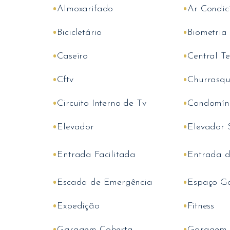
•
•
Almoxarifado
Ar Condic
•
•
Bicicletário
Biometria
•
•
Caseiro
Central Te
•
•
Cftv
Churrasqu
•
•
Circuito Interno de Tv
Condomín
•
•
Elevador
Elevador 
•
•
Entrada Facilitada
Entrada 
•
•
Escada de Emergência
Espaço G
•
•
Expedição
Fitness
•
•
Garagem Coberta
Garagem 