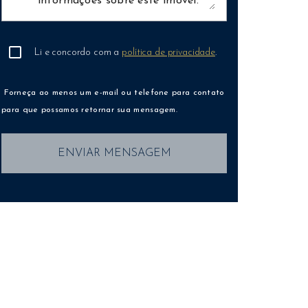
Li e concordo com a
política de privacidade
.
Forneça ao menos um e-mail ou telefone para contato
para que possamos retornar sua mensagem.
ENVIAR MENSAGEM