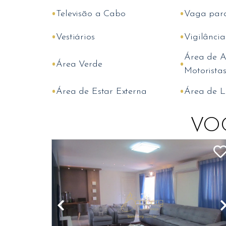
•
•
Televisão a Cabo
Vaga para
•
•
Vestiários
Vigilânci
Área de A
•
•
Área Verde
Motorista
•
•
Área de Estar Externa
Área de L
VO