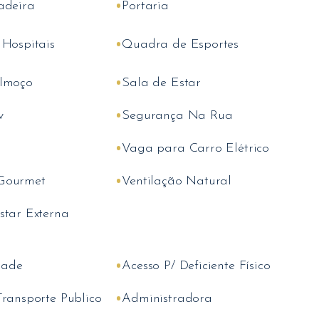
•
adeira
Portaria
•
 Hospitais
Quadra de Esportes
•
lmoço
Sala de Estar
•
v
Segurança Na Rua
•
Vaga para Carro Elétrico
•
Gourmet
Ventilação Natural
star Externa
•
dade
Acesso P/ Deficiente Físico
•
Transporte Publico
Administradora