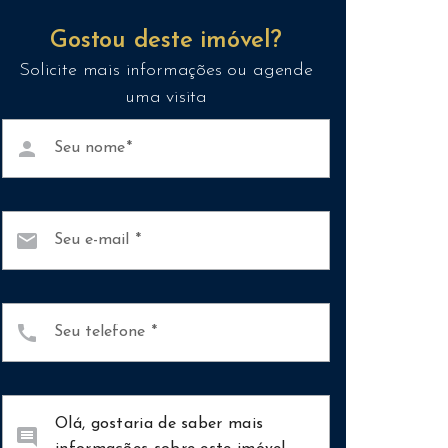
Gostou deste imóvel?
Solicite mais informações ou agende
uma visita
person
Seu nome
mail
Seu e-mail
call
Seu telefone
comment