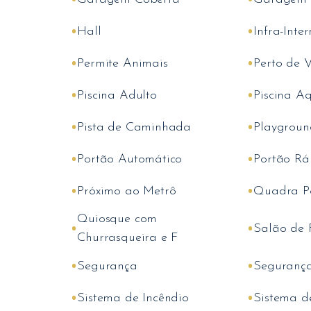
•
•
Hall
Infra-Inter
•
•
Permite Animais
Perto de 
•
•
Piscina Adulto
Piscina A
•
•
Pista de Caminhada
Playgroun
•
•
Portão Automático
Portão Rá
•
•
Próximo ao Metrô
Quadra Po
Quiosque com
•
•
Salão de 
Churrasqueira e F
•
•
Segurança
Segurança
•
•
Sistema de Incêndio
Sistema d