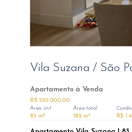
Vila Suzana / São P
Apartamento
à Venda
R$ 550.000,00
Área útil
Área total
Condo
83 m²
182 m²
R$ 1.
Apartamento Vila Suzana | 83 m