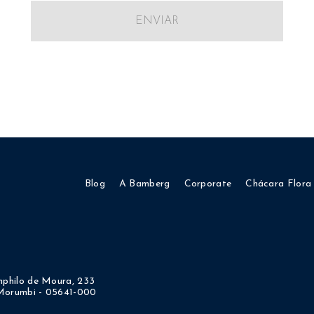
ENVIAR
Blog
A Bamberg
Corporate
Chácara Flora
philo de Moura, 233
 Morumbi - 05641-000