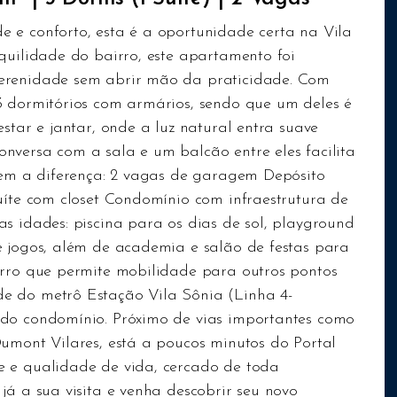
 e conforto, esta é a oportunidade certa na Vila
quilidade do bairro, este apartamento foi
serenidade sem abrir mão da praticidade. Com
3 dormitórios com armários, sendo que um deles é
star e jantar, onde a luz natural entra suave
nversa com a sala e um balcão entre eles facilita
azem a diferença: 2 vagas de garagem Depósito
uíte com closet Condomínio com infraestrutura de
s idades: piscina para os dias de sol, playground
e jogos, além de academia e salão de festas para
irro que permite mobilidade para outros pontos
e do metrô Estação Vila Sônia (Linha 4-
 do condomínio. Próximo de vias importantes como
Dumont Vilares, está a poucos minutos do Portal
e e qualidade de vida, cercado de toda
já a sua visita e venha descobrir seu novo