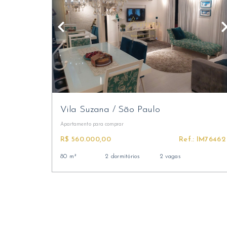
Vila Suzana
/
São Paulo
Apartamento
para comprar
R$ 560.000,00
Ref.: IM76462
80 m²
2 dormitórios
2 vagas