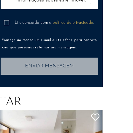
Li e concordo com a
política de privacidade
.
Forneça ao menos um e-mail ou telefone para contato
para que possamos retornar sua mensagem.
ENVIAR MENSAGEM
TAR