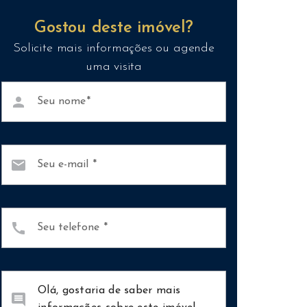
Gostou deste imóvel?
Solicite mais informações ou agende
uma visita
person
Seu nome
mail
Seu e-mail
call
Seu telefone
comment