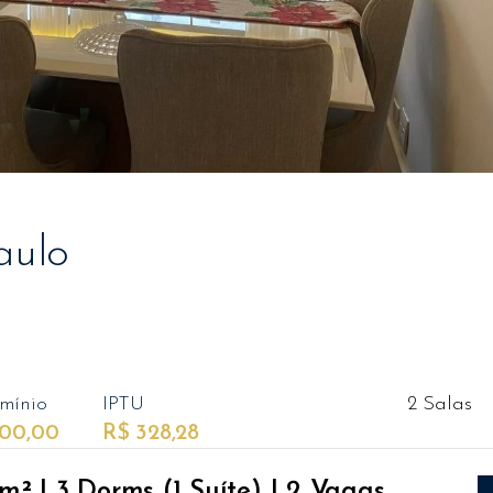
aulo
mínio
IPTU
2 Salas
400,00
R$ 328,28
² | 3 Dorms (1 Suíte) | 2 Vagas