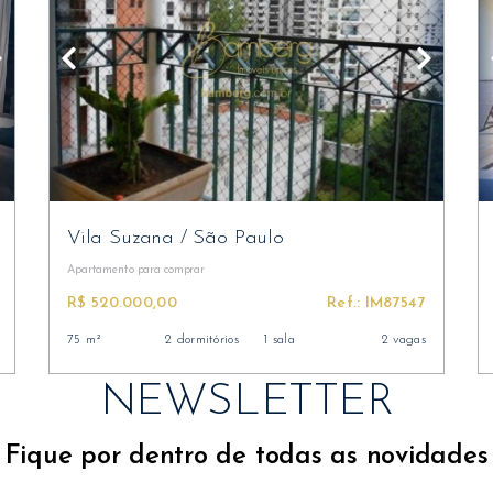
Vila Suzana
/
São Paulo
Apartamento
para comprar
R$ 520.000,00
Ref.: IM87547
75 m²
2 dormitórios
1 sala
2 vagas
NEWSLETTER
Fique por dentro de todas as novidades