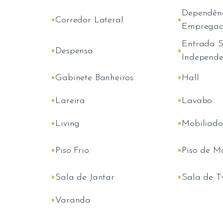
Dependên
•
•
Corredor Lateral
Empregad
Entrada S
•
•
Despensa
Independe
•
•
Gabinete Banheiros
Hall
•
•
Lareira
Lavabo
•
•
Living
Mobiliado
•
•
Piso Frio
Piso de M
•
•
Sala de Jantar
Sala de T
•
Varanda