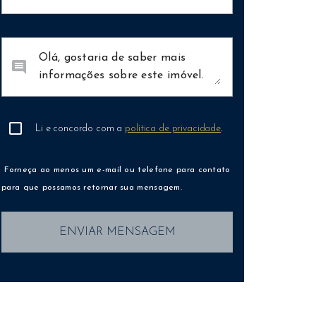
comment
Li e concordo com a
política de privacidade
.
Forneça ao menos um e-mail ou telefone para contato
para que possamos retornar sua mensagem.
ENVIAR MENSAGEM