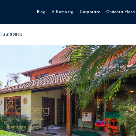
Blog
A Bamberg
Corporate
Chácara Flora
a
BB129895