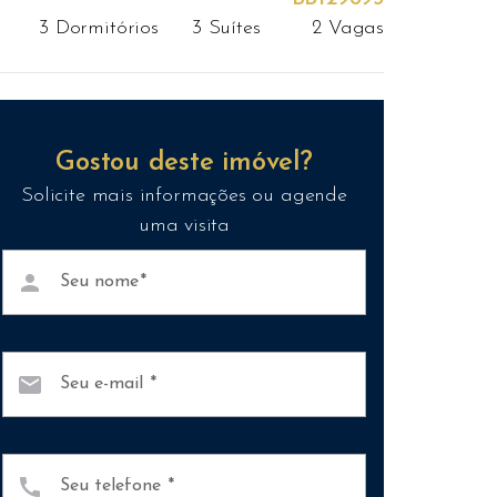
3 Dormitórios
3 Suítes
2 Vagas
Gostou deste imóvel?
Solicite mais informações ou agende
uma visita
person
Seu nome
mail
Seu e-mail
call
Seu telefone