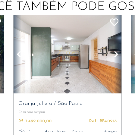
CÊ TAMBÉM PODE GOS
Granja Julieta
/
São Paulo
Casa
para comprar
R$ 3.499.000,00
Ref.: BB40218
396 m²
4 dormitórios
2 salas
4 vagas