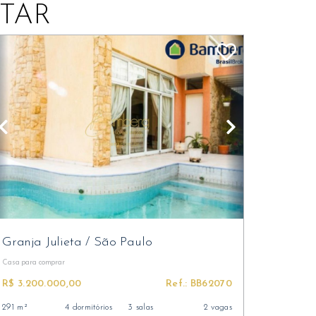
TAR
Granja Julieta
/
São Paulo
Casa
para comprar
R$ 3.200.000,00
Ref.: BB62070
291 m²
4 dormitórios
3 salas
2 vagas