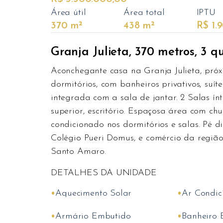
Área útil
Área total
IPTU
370 m²
438 m²
R$ 1.9
Granja Julieta, 370 metros, 3 q
Aconchegante casa na Granja Julieta, pr
dormitórios, com banheiros privativos, suít
integrada com a sala de jantar. 2 Salas ínt
superior, escritório. Espaçosa área com chu
condicionado nos dormitórios e salas. Pé di
Colégio Pueri Domus, e comércio da região.
Santo Amaro.
DETALHES DA UNIDADE
•
•
Aquecimento Solar
Ar Condic
•
•
Armário Embutido
Banheiro