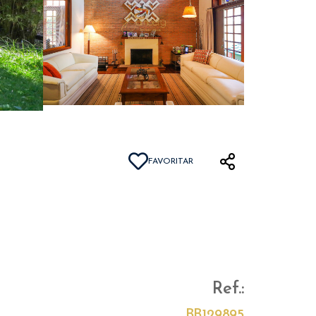
FAVORITAR
Ref.:
BB129895