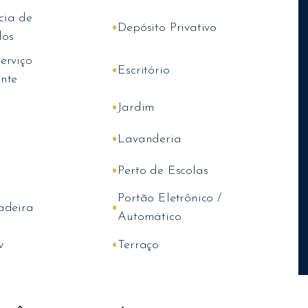
cia de
•
Depósito Privativo
os
erviço
•
Escritório
nte
•
Jardim
•
Lavanderia
•
Perto de Escolas
Portão Eletrônico /
•
adeira
Automático
•
v
Terraço