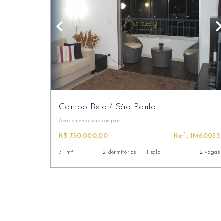
Campo Belo
/
São Paulo
Apartamento
para comprar
R$ 750.000,00
Ref.: IM60053
71 m²
2 dormitórios
1 sala
2 vagas