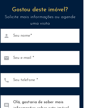
Gostou deste imóvel?
Solicite mais informações ou agende
uma visita
person
Seu nome
mail
Seu e-mail
call
Seu telefone
comment