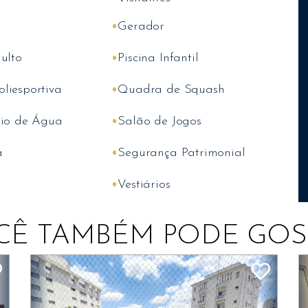
•
Gerador
•
ulto
Piscina Infantil
•
liesportiva
Quadra de Squash
•
rio de Água
Salão de Jogos
•
a
Segurança Patrimonial
•
Vestiários
CÊ TAMBÉM PODE GOS