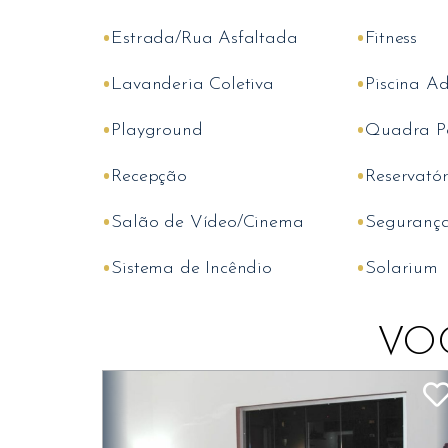
•
•
Estrada/Rua Asfaltada
Fitness
•
•
Lavanderia Coletiva
Piscina Ad
•
•
Playground
Quadra Po
•
•
Recepção
Reservató
•
•
Salão de Vídeo/Cinema
Seguranç
•
•
Sistema de Incêndio
Solarium
VO