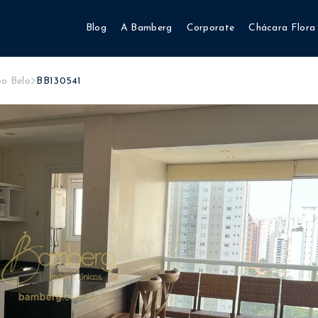
Blog
A Bamberg
Corporate
Chácara Flora
o Belo
BB130541