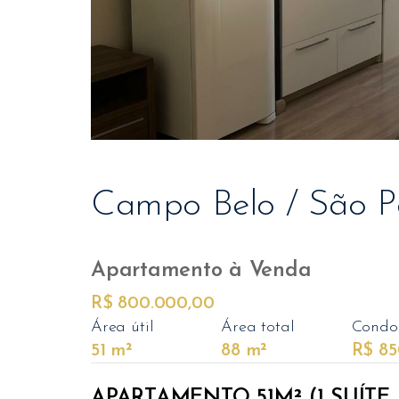
Campo Belo / São P
Apartamento
à Venda
R$ 800.000,00
Área útil
Área total
Condo
51 m²
88 m²
R$ 85
APARTAMENTO 51M² (1 SUÍTE