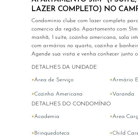
LAZER COMPLETO) NO CAM
Condominio clube com lazer completo para 
comercio da região. Apartamento com 51m2
manhã, 1 suíte, cozinha americana, sala i
com armários no quarto, cozinha e banheiro
Agende sua visita e venha conhecer junto 
DETALHES DA UNIDADE
•
•
Area de Serviço
Armário 
•
•
Cozinha Americana
Varanda
DETALHES DO CONDOMÍNIO
•
•
Academia
Area Car
•
•
Brinquedoteca
Child Car