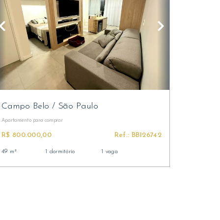
Campo Belo
/
São Paulo
Apartamento
para comprar
R$ 800.000,00
Ref.: BB126742
49 m²
1 dormitório
1 vaga