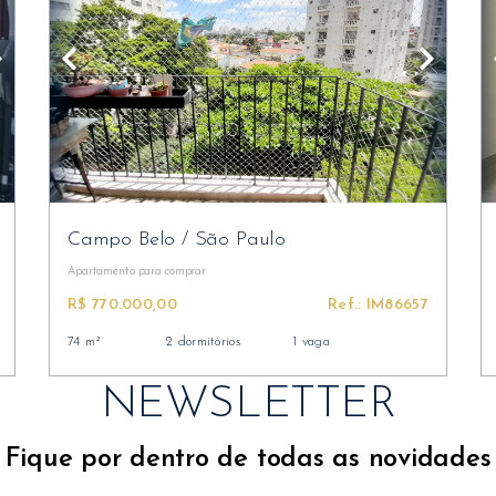
Campo Belo
/
São Paulo
Apartamento
para comprar
R$ 770.000,00
Ref.: IM86657
74 m²
2 dormitórios
1 vaga
NEWSLETTER
Fique por dentro de todas as novidades