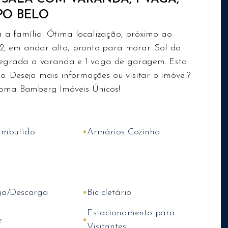
PO BELO
a família. Ótima localização, próximo ao
, em andar alto, pronto para morar. Sol da
ntegrada a varanda e 1 vaga de garagem. Esta
. Deseja mais informações ou visitar o imóvel?
coma Bamberg Imóveis Únicos!
•
Embutido
Armários Cozinha
•
ga/Descarga
Bicicletário
Estacionamento para
•
e
Visitantes