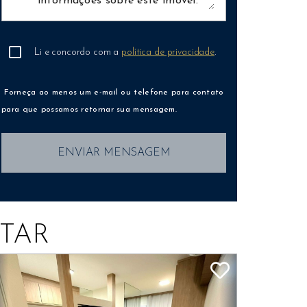
Li e concordo com a
política de privacidade
.
Forneça ao menos um e-mail ou telefone para contato
para que possamos retornar sua mensagem.
ENVIAR MENSAGEM
TAR