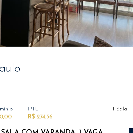
aulo
mínio
IPTU
1 Sala
0,00
R$ 274,56
, SALA COM VARANDA, 1 VAGA,