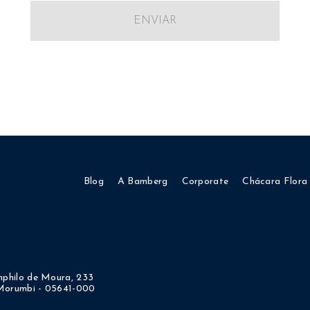
ENVIAR
Blog
A Bamberg
Corporate
Chácara Flora
philo de Moura, 233
 Morumbi - 05641-000