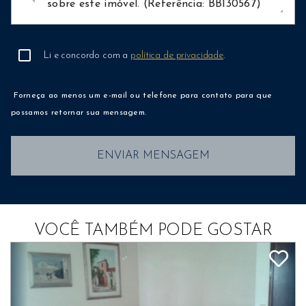
Li e concordo com a
política de privacidade
.
Forneça ao menos um e-mail ou telefone para contato para que
possamos retornar sua mensagem.
ENVIAR MENSAGEM
VOCÊ TAMBÉM PODE GOSTAR