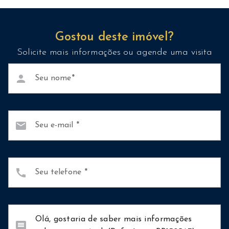
Gostou deste imóvel?
Solicite mais informações ou agende uma visita
person
Seu nome
mail
Seu e-mail
call
Seu telefone
comment