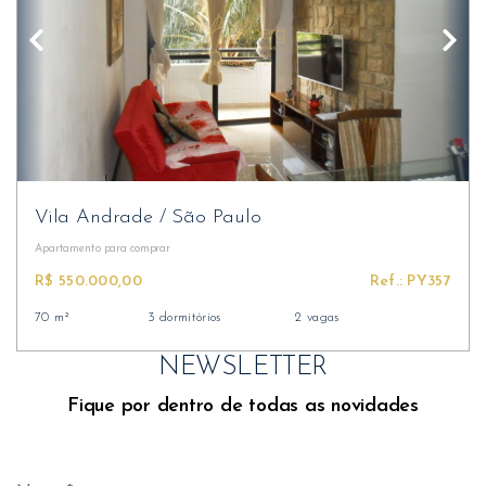
Vila Andrade
/
São Paulo
Apartamento
para comprar
R$ 550.000,00
Ref.: PY357
70 m²
3 dormitórios
2 vagas
NEWSLETTER
Fique por dentro de todas as novidades