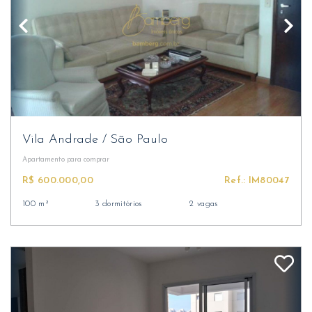
Vila Andrade
/
São Paulo
Apartamento
para comprar
R$ 600.000,00
Ref.: IM80047
100 m²
3 dormitórios
2 vagas