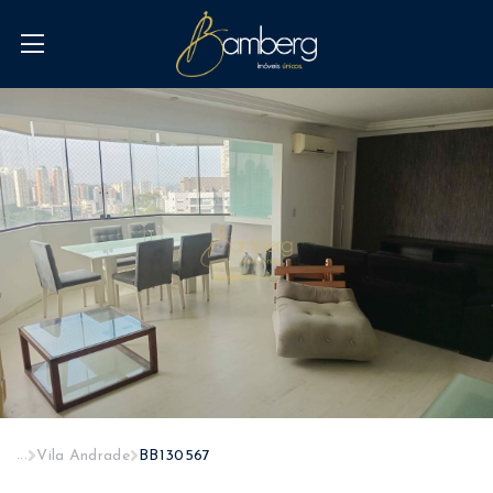
...
Vila Andrade
BB130567