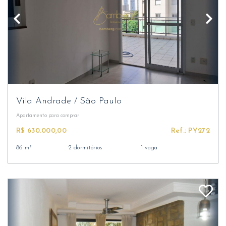
Vila Andrade
/
São Paulo
Apartamento
para comprar
R$ 630.000,00
Ref.: PY272
86 m²
2 dormitórios
1 vaga