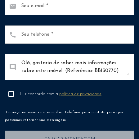
mail
Seu e-mail
call
Seu telefone
comment
Li e concordo com a
política de privacidade
.
Forneça ao menos um e-mail ou telefone para contato para que
possamos retornar sua mensagem.