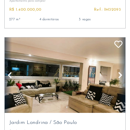
Apartamento
para comprar
R$ 1.400.000,00
Ref.: IM32093
277 m²
4 dormitórios
3 vagas
Jardim Londrina
/
São Paulo