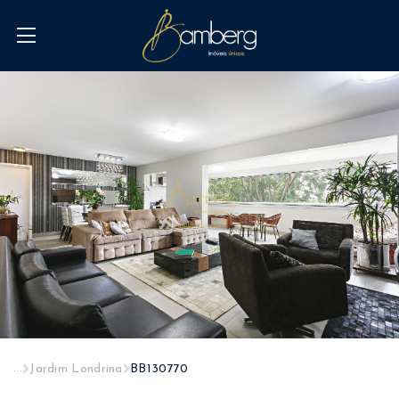
...
Jardim Londrina
BB130770