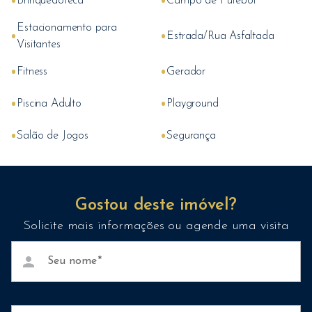
•
•
Brinquedoteca
Campo de Futebol
Estacionamento para
•
•
Estrada/Rua Asfaltada
Visitantes
•
•
Fitness
Gerador
•
•
Piscina Adulto
Playground
•
•
Salão de Jogos
Segurança
Gostou deste imóvel?
Solicite mais informações ou agende uma visita
person
Seu nome