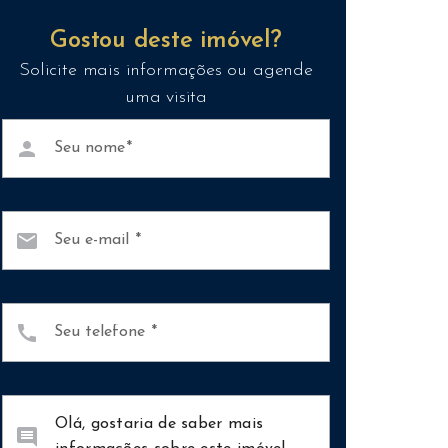
Gostou deste imóvel?
Solicite mais informações ou agende
uma visita
person
Seu nome
mail
Seu e-mail
call
Seu telefone
comment