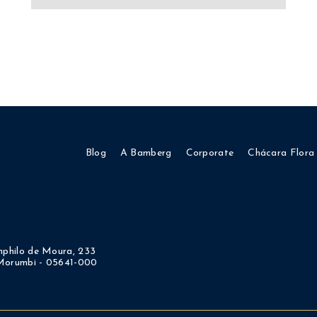
Blog
A Bamberg
Corporate
Chácara Flora
philo de Moura, 233
 Morumbi - 05641-000