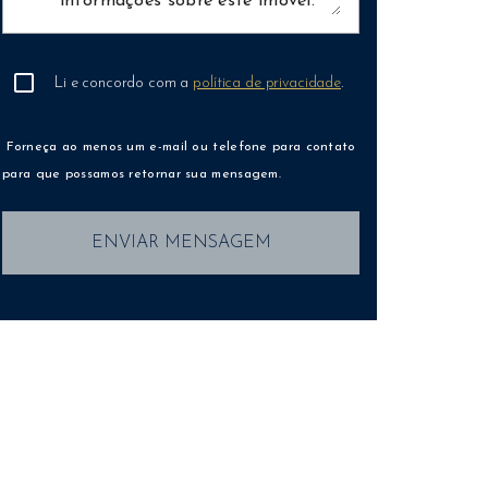
Li e concordo com a
política de privacidade
.
Forneça ao menos um e-mail ou telefone para contato
para que possamos retornar sua mensagem.
ENVIAR MENSAGEM