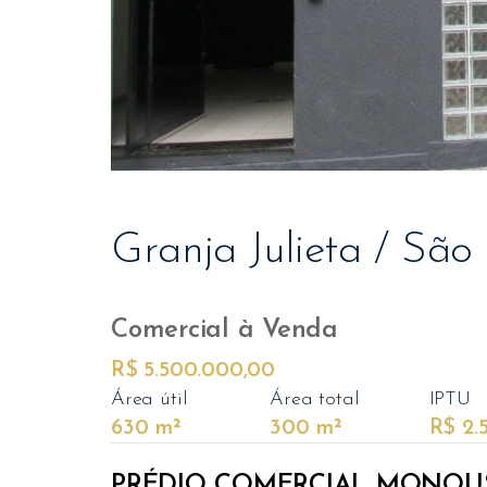
Granja Julieta / São
Comercial
à Venda
R$ 5.500.000,00
Área útil
Área total
IPTU
630 m²
300 m²
R$ 2.
PRÉDIO COMERCIAL MONOUS