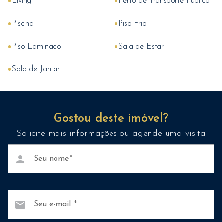
•
•
Living
Perto de Transporte Público
•
•
Piscina
Piso Frio
•
•
Piso Laminado
Sala de Estar
•
Sala de Jantar
Gostou deste imóvel?
Solicite mais informações ou agende uma visita
person
Seu nome
mail
Seu e-mail