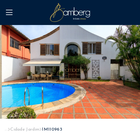
...
Cidade Jardim
IM110963