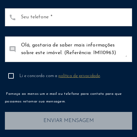
call
Seu telefone
comment
Li e concordo com a
política de privacidade
.
Forneça ao menos um e-mail ou telefone para contato para que
possamos retornar sua mensagem.
ENVIAR MENSAGEM