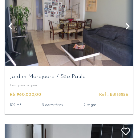
Jardim Marajoara
/
São Paulo
Casa
para comprar
R$ 960.000,00
Ref.: BB118256
102 m²
3 dormitórios
2 vagas