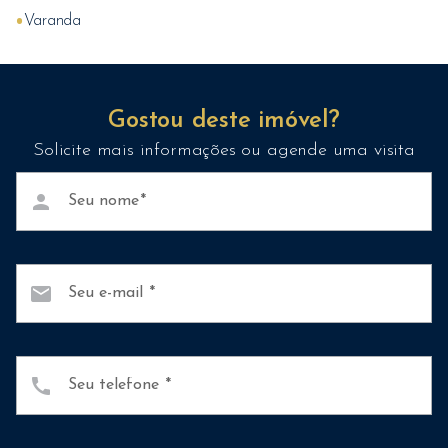
•
Varanda
Gostou deste imóvel?
Solicite mais informações ou agende uma visita
person
Seu nome
mail
Seu e-mail
call
Seu telefone