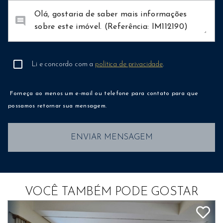
comment
Li e concordo com a
política de privacidade
.
Forneça ao menos um e-mail ou telefone para contato para que
possamos retornar sua mensagem.
ENVIAR MENSAGEM
VOCÊ TAMBÉM PODE GOSTAR