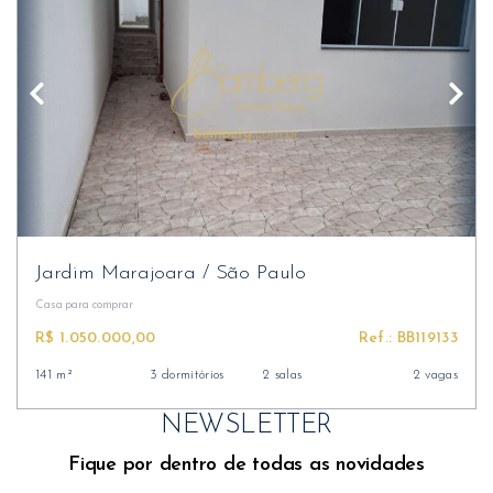
Jardim Marajoara
/
São Paulo
Casa
para comprar
R$ 1.050.000,00
Ref.: BB119133
141 m²
3 dormitórios
2 salas
2 vagas
NEWSLETTER
Fique por dentro de todas as novidades