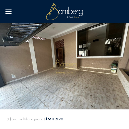
...
Jardim Marajoara
IM112190