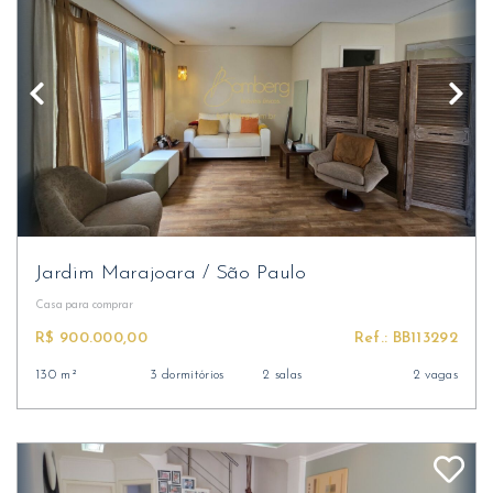
Jardim Marajoara
/
São Paulo
Casa
para comprar
R$ 900.000,00
Ref.: BB113292
130 m²
3 dormitórios
2 salas
2 vagas