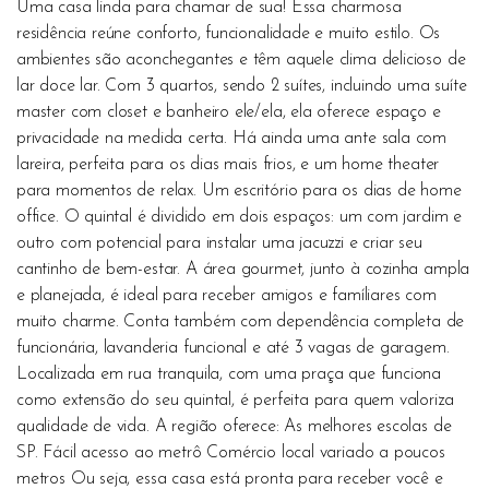
Uma casa linda para chamar de sua! Essa charmosa
residência reúne conforto, funcionalidade e muito estilo. Os
ambientes são aconchegantes e têm aquele clima delicioso de
lar doce lar. Com 3 quartos, sendo 2 suítes, incluindo uma suíte
master com closet e banheiro ele/ela, ela oferece espaço e
privacidade na medida certa. Há ainda uma ante sala com
lareira, perfeita para os dias mais frios, e um home theater
para momentos de relax. Um escritório para os dias de home
office. O quintal é dividido em dois espaços: um com jardim e
outro com potencial para instalar uma jacuzzi e criar seu
cantinho de bem-estar. A área gourmet, junto à cozinha ampla
e planejada, é ideal para receber amigos e famíliares com
muito charme. Conta também com dependência completa de
funcionária, lavanderia funcional e até 3 vagas de garagem.
Localizada em rua tranquila, com uma praça que funciona
como extensão do seu quintal, é perfeita para quem valoriza
qualidade de vida. A região oferece: As melhores escolas de
SP. Fácil acesso ao metrô Comércio local variado a poucos
metros Ou seja, essa casa está pronta para receber você e