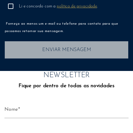
Li e concordo com a
política de privacidade
.
Forneça ao menos um e-mail ou telefone para contato para que
possamos retornar sua mensagem.
ENVIAR MENSAGEM
NEWSLETTER
Fique por dentro de todas as novidades
Nome