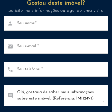
Gostou deste imóvel?
Solicite mais informações ou agende uma visita
person
Seu nome
mail
Seu e-mail
call
Seu telefone
comment