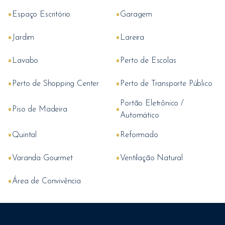
•
•
Espaço Escritório
Garagem
•
•
Jardim
Lareira
•
•
Lavabo
Perto de Escolas
•
•
Perto de Shopping Center
Perto de Transporte Público
Portão Eletrônico /
•
•
Piso de Madeira
Automático
•
•
Quintal
Reformado
•
•
Varanda Gourmet
Ventilação Natural
•
Área de Convivência