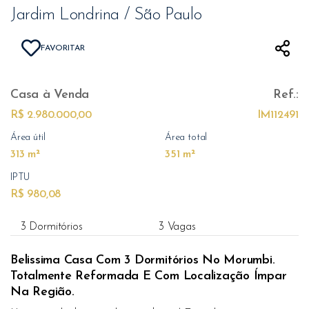
Jardim Londrina / São Paulo
FAVORITAR
Casa
à Venda
Ref.:
R$ 2.980.000,00
IM112491
Área útil
Área total
313 m²
351 m²
IPTU
R$ 980,08
3 Dormitórios
3 Vagas
Belissima Casa Com 3 Dormitórios No Morumbi.
Totalmente Reformada E Com Localização Ímpar
Na Região.