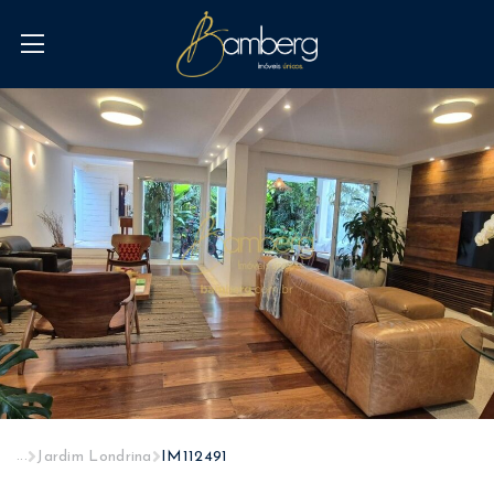
...
Jardim Londrina
IM112491