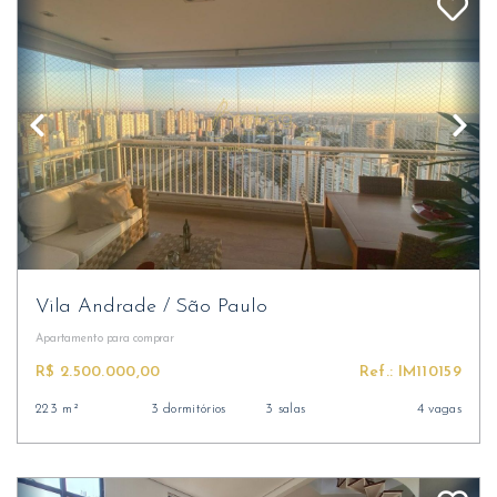
Vila Andrade
/
São Paulo
Apartamento
para comprar
R$ 2.500.000,00
Ref.: IM110159
223 m²
3 dormitórios
3 salas
4 vagas