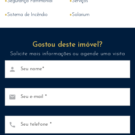
•
•
Segurança Patrimonial
Serviços
•
•
Sistema de Incêndio
Solarium
Gostou deste imóvel?
Solicite mais informações ou agende uma visita
person
Seu nome
mail
Seu e-mail
call
Seu telefone