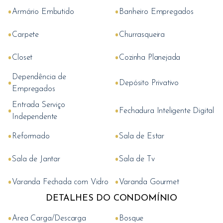
•
•
Armário Embutido
Banheiro Empregados
•
•
Carpete
Churrasqueira
•
•
Closet
Cozinha Planejada
Dependência de
•
•
Depósito Privativo
Empregados
Entrada Serviço
•
•
Fechadura Inteligente Digital
Independente
•
•
Reformado
Sala de Estar
•
•
Sala de Jantar
Sala de Tv
•
•
Varanda Fechada com Vidro
Varanda Gourmet
DETALHES DO CONDOMÍNIO
•
•
Area Carga/Descarga
Bosque