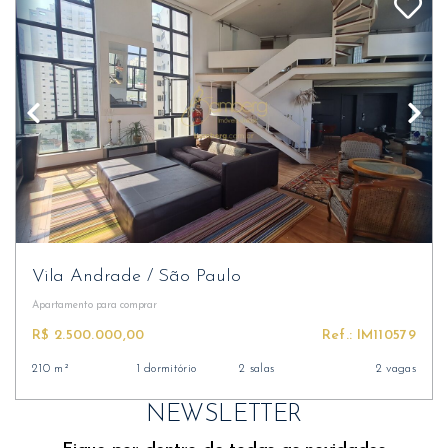
Vila Andrade
/
São Paulo
Apartamento
para comprar
R$ 2.500.000,00
Ref.: IM110579
210 m²
1 dormitório
2 salas
2 vagas
NEWSLETTER