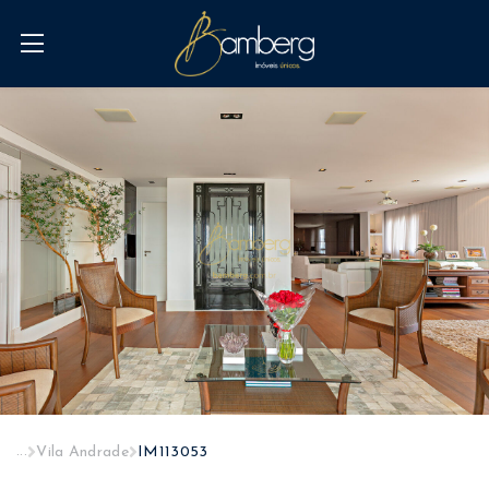
...
Vila Andrade
IM113053