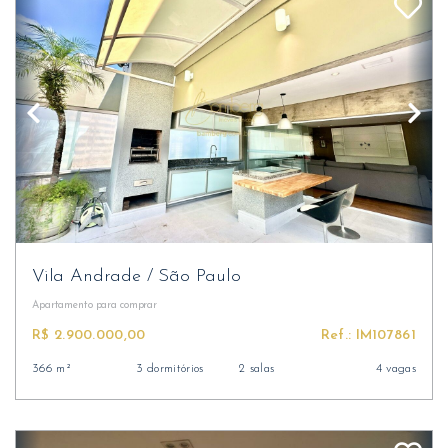
Vila Andrade
/
São Paulo
Apartamento
para comprar
R$ 2.900.000,00
Ref.: IM107861
366 m²
3 dormitórios
2 salas
4 vagas