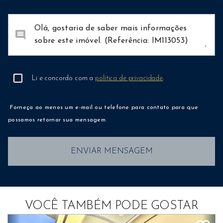
comment
Li e concordo com a
política de privacidade
.
Forneça ao menos um e-mail ou telefone para contato para que
possamos retornar sua mensagem.
ENVIAR MENSAGEM
VOCÊ TAMBÉM PODE GOSTAR