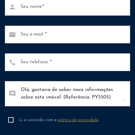
person
Seu nome
mail
Seu e-mail
call
Seu telefone
comment
Li e concordo com a
política de privacidade
.