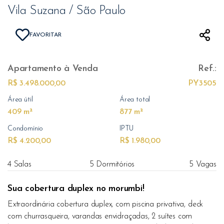
Vila Suzana / São Paulo
FAVORITAR
Apartamento
à Venda
Ref.:
R$ 3.498.000,00
PY3505
Área útil
Área total
409 m²
877 m²
Condomínio
IPTU
R$ 4.200,00
R$ 1.980,00
4 Salas
5 Dormitórios
5 Vagas
Sua cobertura duplex no morumbi!
Extraordinária cobertura duplex, com piscina privativa, deck
com churrasqueira, varandas envidraçadas, 2 suítes com