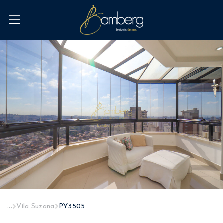
...
Vila Suzana
PY3505