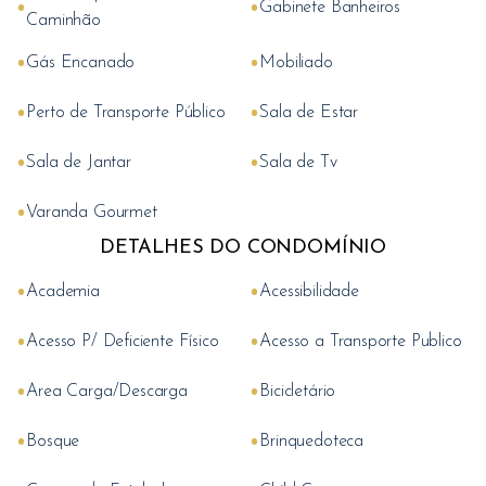
•
•
Gabinete Banheiros
Caminhão
•
•
Gás Encanado
Mobiliado
•
•
Perto de Transporte Público
Sala de Estar
•
•
Sala de Jantar
Sala de Tv
•
Varanda Gourmet
DETALHES DO CONDOMÍNIO
•
•
Academia
Acessibilidade
•
•
Acesso P/ Deficiente Físico
Acesso a Transporte Publico
•
•
Area Carga/Descarga
Bicicletário
•
•
Bosque
Brinquedoteca