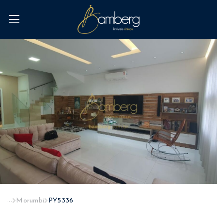
...
Morumbi
PY5336