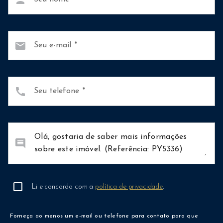
mail
Seu e-mail
call
Seu telefone
comment
Li e concordo com a
política de privacidade
.
Forneça ao menos um e-mail ou telefone para contato para que