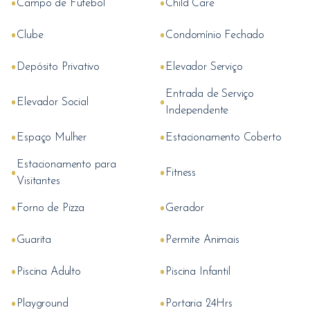
•
•
Campo de Futebol
Child Care
•
•
Clube
Condomínio Fechado
•
•
Depósito Privativo
Elevador Serviço
Entrada de Serviço
•
•
Elevador Social
Independente
•
•
Espaço Mulher
Estacionamento Coberto
Estacionamento para
•
•
Fitness
Visitantes
•
•
Forno de Pizza
Gerador
•
•
Guarita
Permite Animais
•
•
Piscina Adulto
Piscina Infantil
•
•
Playground
Portaria 24Hrs