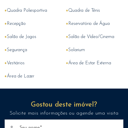
•
•
Quadra Poliesportiva
Quadra de Tênis
•
•
Recepção
Reservatório de Água
•
•
Salão de Jogos
Salão de Vídeo/Cinema
•
•
Segurança
Solarium
•
•
Vestiários
Área de Estar Externa
•
Área de Lazer
Gostou deste imóvel?
Solicite mais informações ou agende uma visita
person
Seu nome