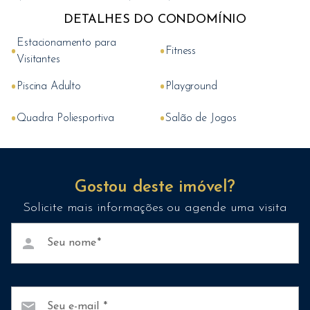
DETALHES DO CONDOMÍNIO
Estacionamento para
•
•
Fitness
Visitantes
•
•
Piscina Adulto
Playground
•
•
Quadra Poliesportiva
Salão de Jogos
Gostou deste imóvel?
Solicite mais informações ou agende uma visita
person
Seu nome
mail
Seu e-mail