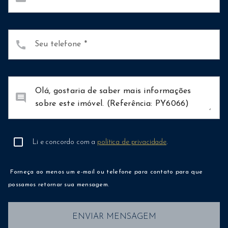
call
Seu telefone
comment
Li e concordo com a
política de privacidade
.
Forneça ao menos um e-mail ou telefone para contato para que
possamos retornar sua mensagem.
ENVIAR MENSAGEM