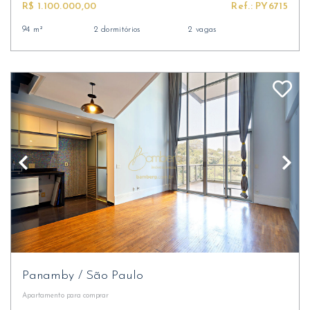
R$ 1.100.000,00
Ref.: PY6715
94 m²
2 dormitórios
2 vagas
Panamby
/
São Paulo
Apartamento
para comprar