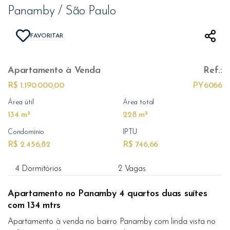
Panamby / São Paulo
FAVORITAR
Apartamento
à Venda
Ref.:
R$ 1.190.000,00
PY6066
Área útil
Área total
134 m²
228 m²
Condomínio
IPTU
R$ 2.456,82
R$ 746,66
4 Dormitórios
2 Vagas
Apartamento no Panamby 4 quartos duas suítes
com 134 mtrs
Apartamento à venda no bairro Panamby com linda vista no