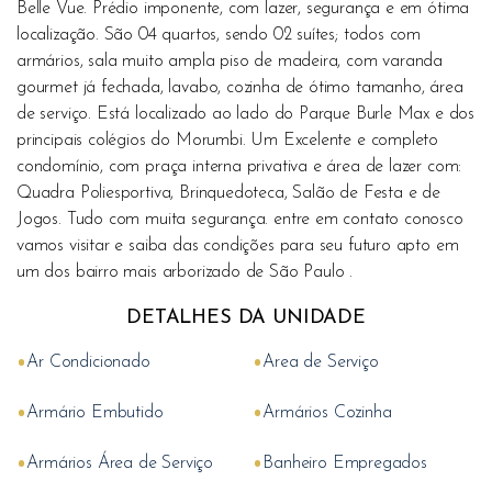
Belle Vue. Prédio imponente, com lazer, segurança e em ótima
localização. São 04 quartos, sendo 02 suítes; todos com
armários, sala muito ampla piso de madeira, com varanda
gourmet já fechada, lavabo, cozinha de ótimo tamanho, área
de serviço. Está localizado ao lado do Parque Burle Max e dos
principais colégios do Morumbi. Um Excelente e completo
condomínio, com praça interna privativa e área de lazer com:
Quadra Poliesportiva, Brinquedoteca, Salão de Festa e de
Jogos. Tudo com muita segurança. entre em contato conosco
vamos visitar e saiba das condições para seu futuro apto em
um dos bairro mais arborizado de São Paulo .
DETALHES DA UNIDADE
•
•
Ar Condicionado
Area de Serviço
•
•
Armário Embutido
Armários Cozinha
•
•
Armários Área de Serviço
Banheiro Empregados