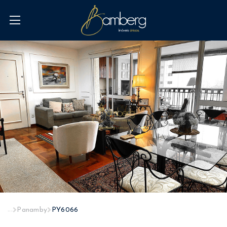
...
Panamby
PY6066