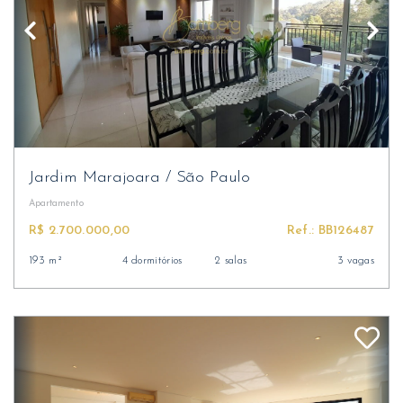
Jardim Marajoara
/
São Paulo
Apartamento
R$ 2.700.000,00
Ref.: BB126487
193 m²
4 dormitórios
2 salas
3 vagas