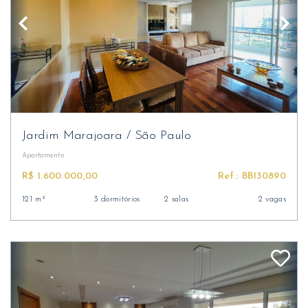
Jardim Marajoara
/
São Paulo
Apartamento
R$ 1.600.000,00
Ref.: BB130890
121 m²
3 dormitórios
2 salas
2 vagas