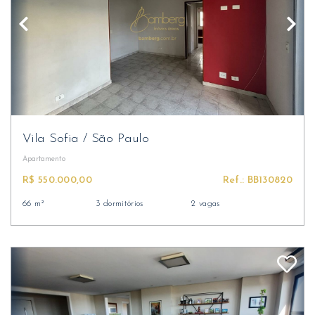
Vila Sofia
/
São Paulo
Apartamento
R$ 550.000,00
Ref.: BB130820
66 m²
3 dormitórios
2 vagas