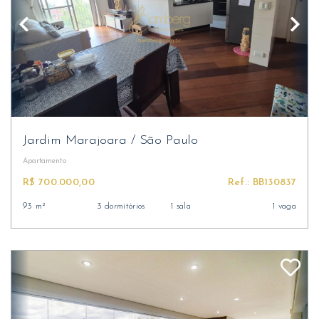
Jardim Marajoara
/
São Paulo
Apartamento
R$ 700.000,00
Ref.: BB130837
93 m²
3 dormitórios
1 sala
1 vaga