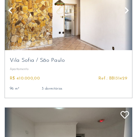
Vila Sofia
/
São Paulo
Apartamento
R$ 410.000,00
Ref.: BB131429
96 m²
3 dormitórios