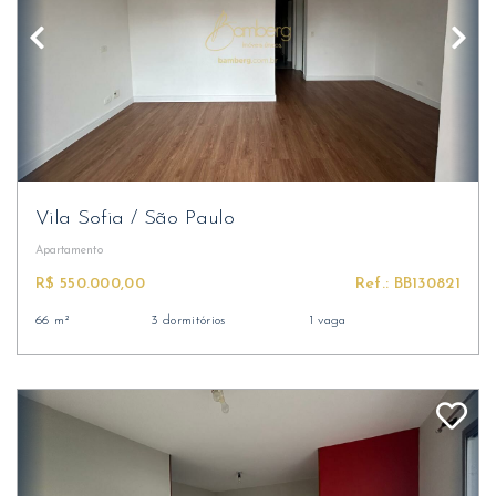
Vila Sofia
/
São Paulo
Apartamento
R$ 550.000,00
Ref.: BB130821
66 m²
3 dormitórios
1 vaga