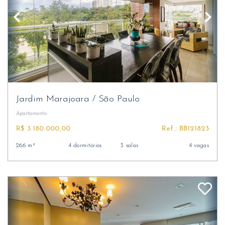
Jardim Marajoara
/
São Paulo
Apartamento
R$ 3.180.000,00
Ref.: BB121823
266 m²
4 dormitórios
3 salas
4 vagas