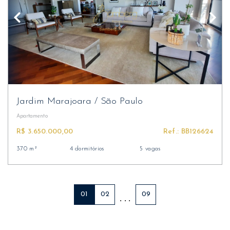
Jardim Marajoara
/
São Paulo
Apartamento
R$ 3.650.000,00
Ref.: BB126624
370 m²
4 dormitórios
5 vagas
01
02
09
. . .