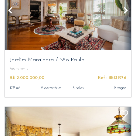
Jardim Marajoara
/
São Paulo
Apartamento
R$ 2.000.000,00
Ref.: BB131276
179 m²
2 dormitórios
3 salas
2 vagas