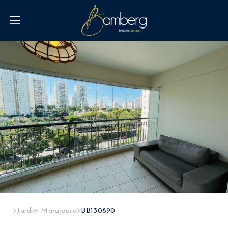
...
Jardim Marajoara
BB130890