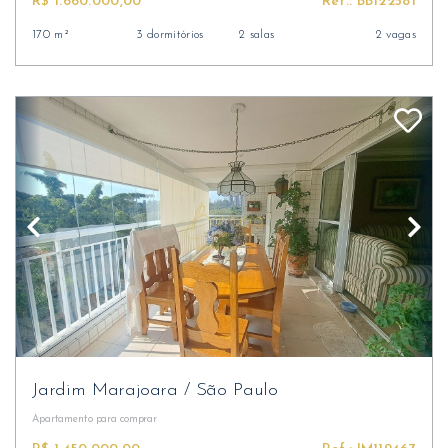
R$ 1.660.000,00
Ref.: BB122581
170 m²
3 dormitórios
2 salas
2 vagas
Jardim Marajoara
/
São Paulo
Apartamento
para comprar