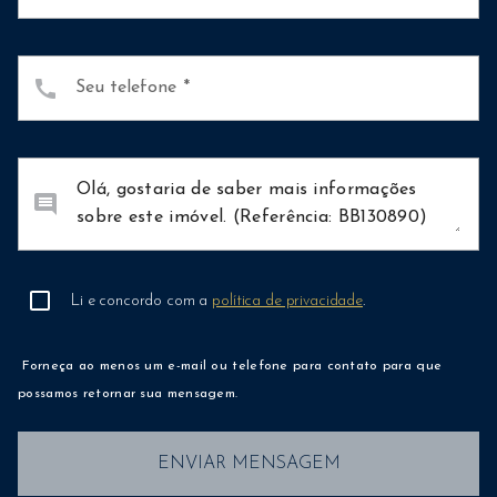
call
Seu telefone
comment
Li e concordo com a
política de privacidade
.
Forneça ao menos um e-mail ou telefone para contato para que
possamos retornar sua mensagem.
ENVIAR MENSAGEM