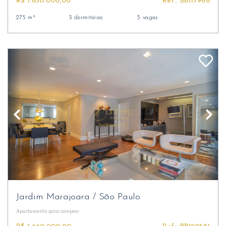
R$ 1.650.000,00
Ref.: BB117966
275 m²
3 dormitórios
3 vagas
Jardim Marajoara
/
São Paulo
Apartamento
para comprar