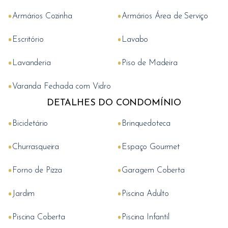
•
•
Armários Cozinha
Armários Área de Serviço
•
•
Escritório
Lavabo
•
•
Lavanderia
Piso de Madeira
•
Varanda Fechada com Vidro
DETALHES DO CONDOMÍNIO
•
•
Bicicletário
Brinquedoteca
•
•
Churrasqueira
Espaço Gourmet
•
•
Forno de Pizza
Garagem Coberta
•
•
Jardim
Piscina Adulto
•
•
Piscina Coberta
Piscina Infantil