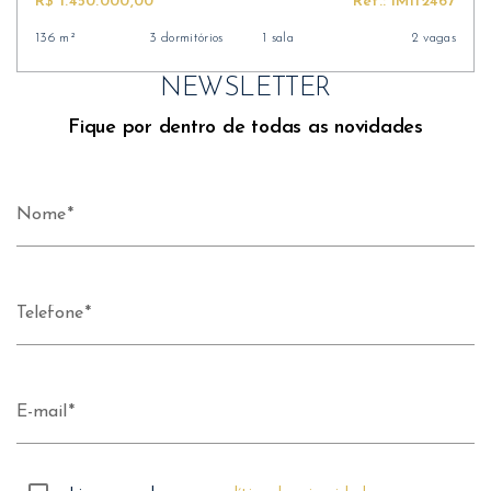
R$ 1.450.000,00
Ref.: IM112467
136 m²
3 dormitórios
1 sala
2 vagas
NEWSLETTER
Fique por dentro de todas as novidades
Nome
Telefone
E-mail