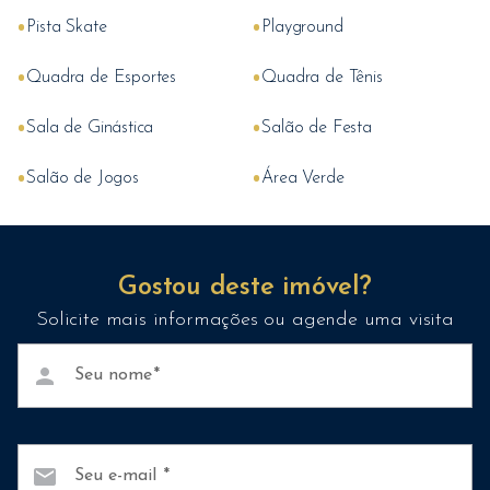
•
•
Pista Skate
Playground
•
•
Quadra de Esportes
Quadra de Tênis
•
•
Sala de Ginástica
Salão de Festa
•
•
Salão de Jogos
Área Verde
Gostou deste imóvel?
Solicite mais informações ou agende uma visita
person
Seu nome
mail
Seu e-mail