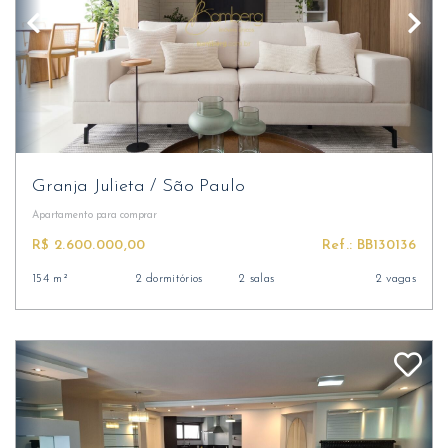
Granja Julieta
/
São Paulo
Apartamento
para comprar
R$ 2.600.000,00
Ref.: BB130136
154 m²
2 dormitórios
2 salas
2 vagas