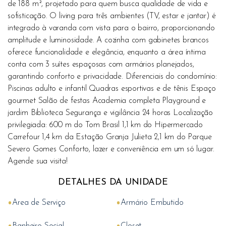
de 188 m², projetado para quem busca qualidade de vida e
sofisticação. O living para três ambientes (TV, estar e jantar) é
integrado à varanda com vista para o bairro, proporcionando
amplitude e luminosidade. A cozinha com gabinetes brancos
oferece funcionalidade e elegância, enquanto a área íntima
conta com 3 suítes espaçosas com armários planejados,
garantindo conforto e privacidade. Diferenciais do condomínio:
Piscinas adulto e infantil Quadras esportivas e de tênis Espaço
gourmet Salão de festas Academia completa Playground e
jardim Biblioteca Segurança e vigilância 24 horas Localização
privilegiada: 600 m do Tom Brasil 1,1 km do Hipermercado
Carrefour 1,4 km da Estação Granja Julieta 2,1 km do Parque
Severo Gomes Conforto, lazer e conveniência em um só lugar.
Agende sua visita!
DETALHES DA UNIDADE
•
•
Area de Serviço
Armário Embutido
•
•