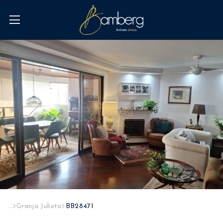
...
Granja Julieta
BB28471