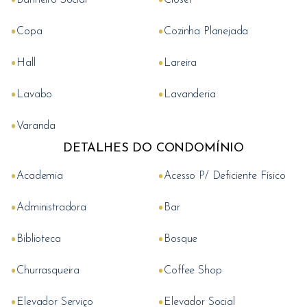
Banheiro Social
Closet
•
•
Copa
Cozinha Planejada
•
•
Hall
Lareira
•
•
Lavabo
Lavanderia
•
Varanda
DETALHES DO CONDOMÍNIO
•
•
Academia
Acesso P/ Deficiente Físico
•
•
Administradora
Bar
•
•
Biblioteca
Bosque
•
•
Churrasqueira
Coffee Shop
•
•
Elevador Serviço
Elevador Social