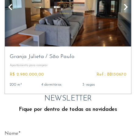
Granja Julieta
/
São Paulo
Apartamento
para comprar
R$ 2.980.000,00
Ref.: BB130670
200 m²
4 dormitórios
3 vagas
NEWSLETTER
Fique por dentro de todas as novidades
Nome