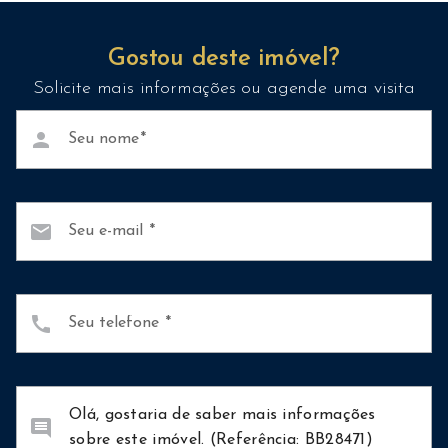
Gostou deste imóvel?
Solicite mais informações ou agende uma visita
person
Seu nome
mail
Seu e-mail
call
Seu telefone
comment