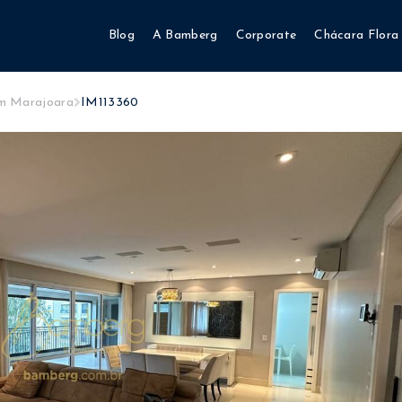
Blog
A Bamberg
Corporate
Chácara Flora
im Marajoara
IM113360