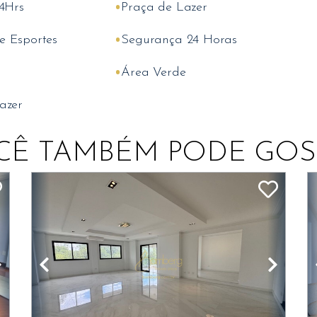
•
24Hrs
Praça de Lazer
•
 Esportes
Segurança 24 Horas
•
Área Verde
azer
CÊ TAMBÉM PODE GOS