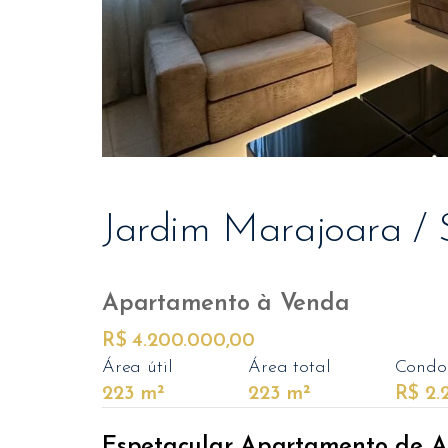
Jardim Marajoara / 
Apartamento
à Venda
R$ 4.200.000,00
Área útil
Área total
Condo
223 m²
223 m²
R$ 2.2
Espetacular Apartamento de Al