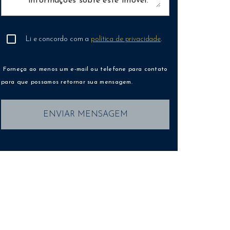
Li e concordo com a
política de privacidade
.
Forneça ao menos um e-mail ou telefone para contato
para que possamos retornar sua mensagem.
ENVIAR MENSAGEM