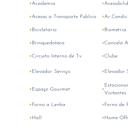
•
•
Academia
Acessibili
•
•
Acesso a Transporte Publico
Ar Condic
•
•
Bicicletário
Biometria
•
•
Brinquedoteca
Cancela A
•
•
Circuito Interno de Tv
Clube
•
•
Elevador Serviço
Elevador 
Estaciona
•
•
Espaço Gourmet
Visitantes
•
•
Forno a Lenha
Forno de P
•
•
Hall
Home Offi