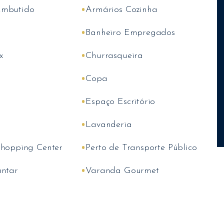
•
Embutido
Armários Cozinha
•
Banheiro Empregados
•
x
Churrasqueira
•
Copa
•
Espaço Escritório
•
Lavanderia
•
Shopping Center
Perto de Transporte Público
•
antar
Varanda Gourmet