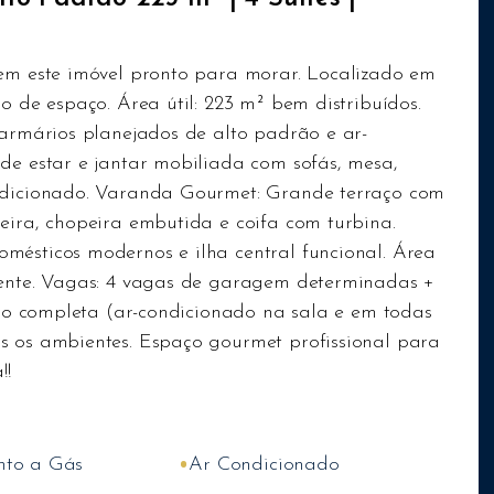
nem este imóvel pronto para morar. Localizado em
o de espaço. Área útil: 223 m² bem distribuídos.
 armários planejados de alto padrão e ar-
de estar e jantar mobiliada com sofás, mesa,
ondicionado. Varanda Gourmet: Grande terraço com
eira, chopeira embutida e coifa com turbina.
mésticos modernos e ilha central funcional. Área
dente. Vagas: 4 vagas de garagem determinadas +
ação completa (ar-condicionado na sala e em todas
s os ambientes. Espaço gourmet profissional para
!!
•
nto a Gás
Ar Condicionado