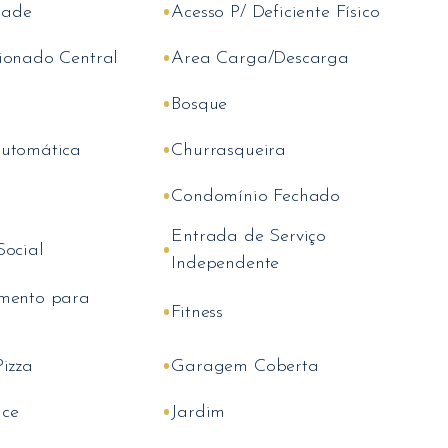
•
dade
Acesso P/ Deficiente Físico
•
ionado Central
Area Carga/Descarga
•
Bosque
•
utomática
Churrasqueira
•
Condomínio Fechado
Entrada de Serviço
•
Social
Independente
mento para
•
Fitness
•
izza
Garagem Coberta
•
ce
Jardim