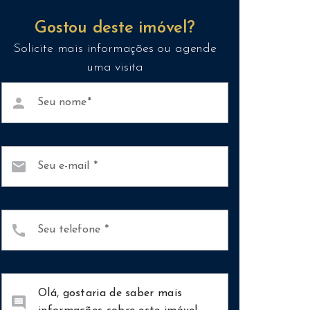
Gostou deste imóvel?
Solicite mais informações ou agende
uma visita
person
Seu nome
mail
Seu e-mail
call
Seu telefone
comment