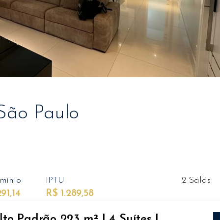
São Paulo
mínio
IPTU
2 Salas
91,14
R$ 1.289,58
to Padrão 223 m² | 4 Suítes |