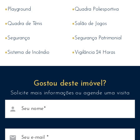
•
•
Playground
Quadra Poliesportiva
•
•
Quadra de Tênis
Salão de Jogos
•
•
Segurança
Segurança Patrimonial
•
•
Sistema de Incêndio
Vigilância 24 Horas
Gostou deste imóvel?
Solicite mais informações ou agende uma visita
person
Seu nome
mail
Seu e-mail