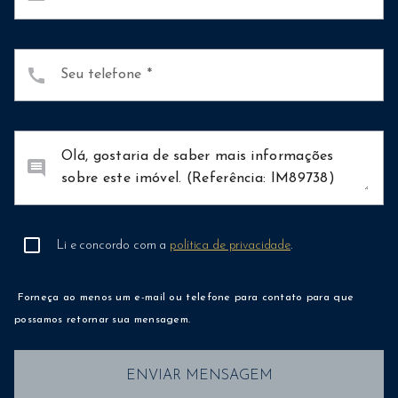
call
Seu telefone
comment
Li e concordo com a
política de privacidade
.
Forneça ao menos um e-mail ou telefone para contato para que
possamos retornar sua mensagem.
ENVIAR MENSAGEM