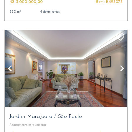
R$ 3.000.000,00
Ref.: BB25075
330 m²
4 dormitórios
Jardim Marajoara
/
São Paulo
Apartamento
para comprar