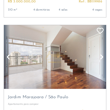
R$ 3.000.000,00
Ref.: BB119986
310 m²
4 dormitórios
4 salas
4 vagas
Jardim Marajoara
/
São Paulo
Apartamento
para comprar