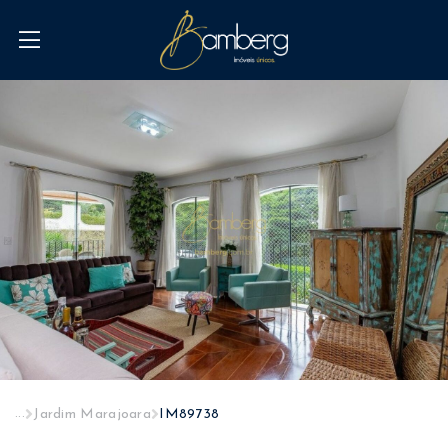
...
Jardim Marajoara
IM89738