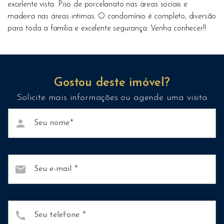
excelente vista. Piso de porcelanato nas áreas sociais e
madeira nas áreas intimas. O condomínio é completo, diversão
para toda a família e excelente segurança. Venha conhecer!!
Gostou deste imóvel?
Solicite mais informações ou agende uma visita
person
Seu nome
mail
Seu e-mail
call
Seu telefone