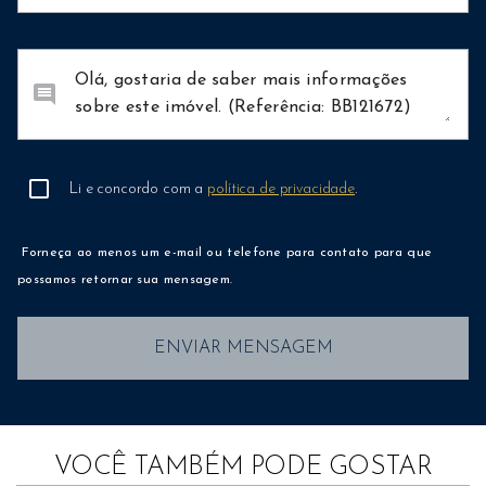
comment
Li e concordo com a
política de privacidade
.
Forneça ao menos um e-mail ou telefone para contato para que
possamos retornar sua mensagem.
ENVIAR MENSAGEM
VOCÊ TAMBÉM PODE GOSTAR