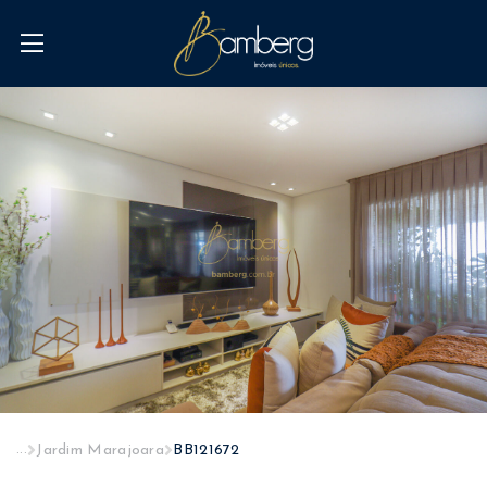
...
Jardim Marajoara
BB121672