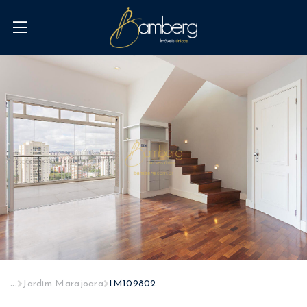
...
Jardim Marajoara
IM109802