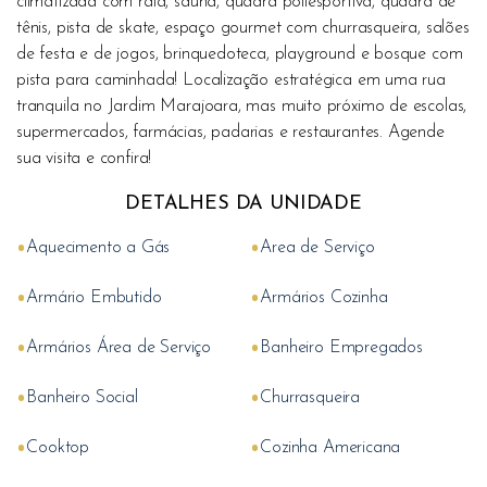
climatizada com raia, sauna, quadra poliesportiva, quadra de
tênis, pista de skate, espaço gourmet com churrasqueira, salões
de festa e de jogos, brinquedoteca, playground e bosque com
pista para caminhada! Localização estratégica em uma rua
tranquila no Jardim Marajoara, mas muito próximo de escolas,
supermercados, farmácias, padarias e restaurantes. Agende
sua visita e confira!
DETALHES DA UNIDADE
•
•
Aquecimento a Gás
Area de Serviço
•
•
Armário Embutido
Armários Cozinha
•
•
Armários Área de Serviço
Banheiro Empregados
•
•
Banheiro Social
Churrasqueira
•
•
Cooktop
Cozinha Americana