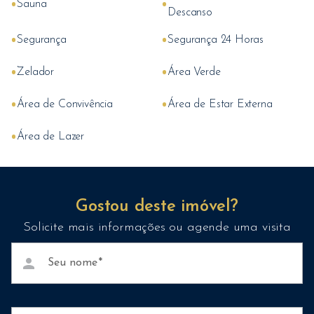
•
•
Sauna
Descanso
•
•
Segurança
Segurança 24 Horas
•
•
Zelador
Área Verde
•
•
Área de Convivência
Área de Estar Externa
•
Área de Lazer
Gostou deste imóvel?
Solicite mais informações ou agende uma visita
person
Seu nome