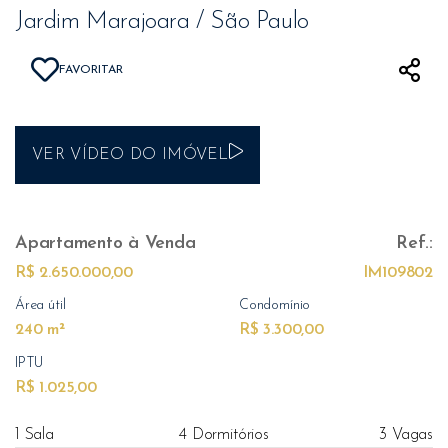
Jardim Marajoara / São Paulo
FAVORITAR
VER VÍDEO DO IMÓVEL
Apartamento
à Venda
Ref.:
R$ 2.650.000,00
IM109802
Área útil
Condomínio
240 m²
R$ 3.300,00
IPTU
R$ 1.025,00
1 Sala
4 Dormitórios
3 Vagas