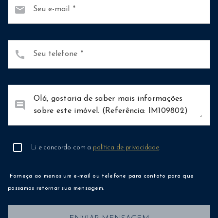
mail
Seu e-mail
call
Seu telefone
comment
Li e concordo com a
política de privacidade
.
Forneça ao menos um e-mail ou telefone para contato para que
possamos retornar sua mensagem.