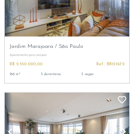
Jardim Marajoara
/
São Paulo
Apartamento
para comprar
R$ 2.550.000,00
Ref.: BB121672
166 m²
3 dormitórios
3 vagas