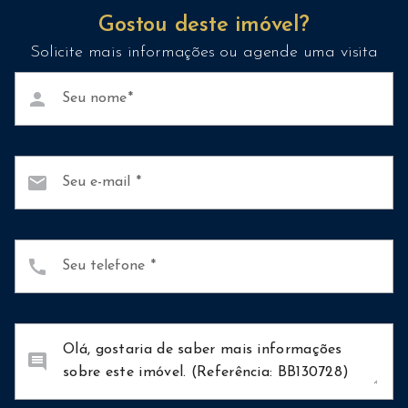
Gostou deste imóvel?
Solicite mais informações ou agende uma visita
person
Seu nome
mail
Seu e-mail
call
Seu telefone
comment