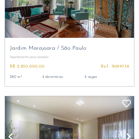
Jardim Marajoara
/
São Paulo
Apartamento
para comprar
R$ 2.850.000,00
Ref.: IM89738
280 m²
4 dormitórios
4 vagas