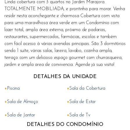
Linda cobertura com 3 quartos no Jardim Marajora.
TOTALMENTE MOBILIADA, e prontinha para morar. Venha
residir nesta aconchegante e charmosa Cobertura com vista
para uma maravilhosa área verde em um Condomínio com
lazer total, ampla área externa, próximo de padarias,
restaurantes, supermercados, farmácias, escolas e também
com fácil acesso à várias avenidas principais. São 3 dormitórios
sendo 1 suíte, várias salas, lareira, lavabo, cozinha ampla,
terraço com um delicioso espaço gourmet com churrasqueira,
jardim e ampla area de convivencia. Agende já sua visita!
DETALHES DA UNIDADE
•
•
Piscina
Sala da Cobertura
•
•
Sala de Almoço
Sala de Estar
•
•
Sala de Jantar
Sala de Tv
DETALHES DO CONDOMÍNIO