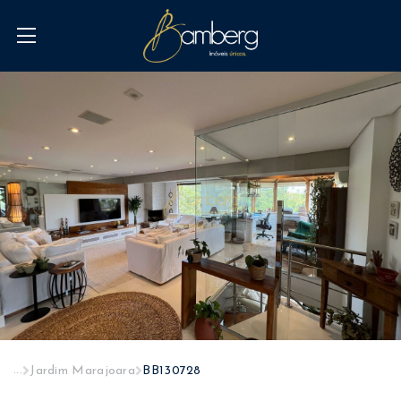
...
Jardim Marajoara
BB130728