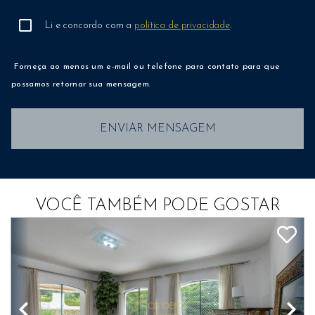
Li e concordo com a
política de privacidade
.
Forneça ao menos um e-mail ou telefone para contato para que
possamos retornar sua mensagem.
ENVIAR MENSAGEM
VOCÊ TAMBÉM PODE GOSTAR